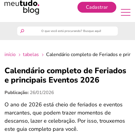
Cadastrar
Cadastrar
meutudo
início
tabelas
Calendário completo de Feriados e princ
guia do trabalhador
Calendário completo de Feriados
finanças
e principais Eventos 2026
Publicação:
26/01/2026
benefícios
O ano de 2026 está cheio de feriados e eventos
crédito fácil
marcantes, que podem trazer momentos de
descanso, lazer e celebração. Por isso, trouxemos
últimas notícias
este guia completo para você.