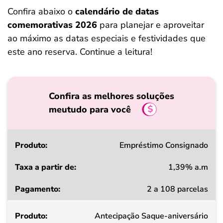
ferramentas
Confira abaixo o
calendário de datas
comemorativas 2026
para planejar e aproveitar
ao máximo as datas especiais e festividades que
este ano reserva. Continue a leitura!
Confira as melhores soluções
meutudo para você
Produto
Empréstimo Consignado
1,39% a.m
Taxa
2 a 108 parcelas
a
partir
Antecipação Saque-aniversário
de