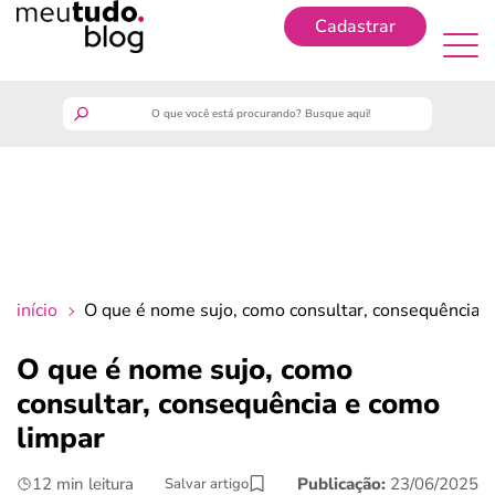
Cadastrar
Cadastrar
meutudo
guia do trabalhador
finanças
início
O que é nome sujo, como consultar, consequência 
benefícios
O que é nome sujo, como
consultar, consequência e como
crédito fácil
limpar
últimas notícias
12 min leitura
Publicação:
23/06/2025
Salvar artigo