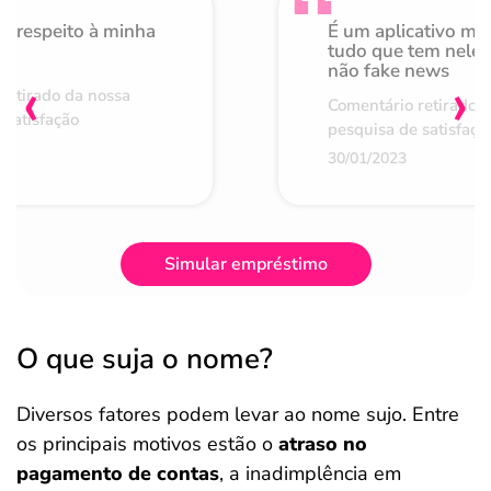
o respeito à minha
É um aplicativo mu
de
tudo que tem nele 
não fake news
‹
›
retirado da nossa
Comentário retirado 
 satisfação
pesquisa de satisfaçã
30/01/2023
Simular empréstimo
O que suja o nome?
Diversos fatores podem levar ao nome sujo. Entre
os principais motivos estão o
atraso no
pagamento de contas
, a inadimplência em