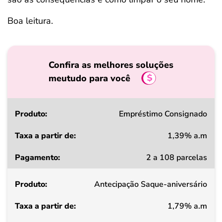
Boa leitura.
Confira as melhores soluções
meutudo para você
Produto
Empréstimo Consignado
1,39% a.m
Taxa
2 a 108 parcelas
a
partir
Antecipação Saque-aniversário
de
1,79% a.m