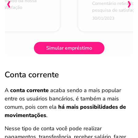
‹
›
retirado da nossa
Comentário retirado 
 satisfação
pesquisa de satisfaçã
30/01/2023
Simular empréstimo
Conta corrente
A
conta corrente
acaba sendo a mais popular
entre os usuários bancários, é também a mais
comum, pois com ela
há mais possibilidades de
movimentações
.
Nesse tipo de conta você pode realizar
pagamentos, transferência, receber salário, fazer