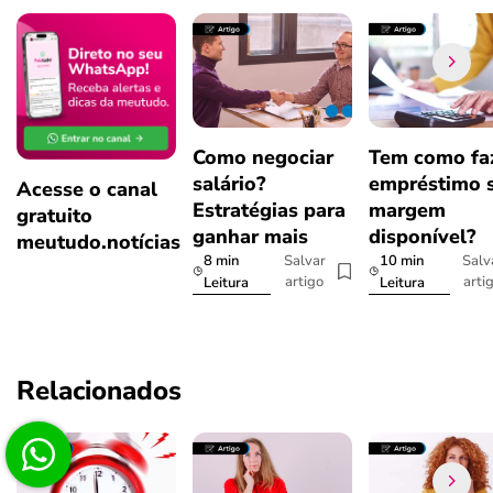
Como negociar
Tem como fa
salário?
empréstimo 
Acesse o canal
Estratégias para
margem
gratuito
ganhar mais
disponível?
meutudo.notícias
8 min
10 min
Salvar
Salv
artigo
arti
Leitura
Leitura
Relacionados