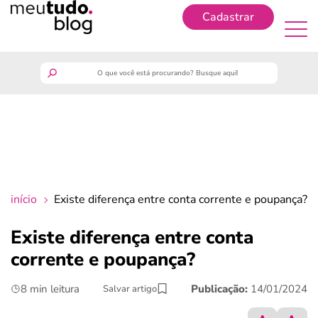
Cadastrar
Cadastrar
meutudo
guia do trabalhador
finanças
início
Existe diferença entre conta corrente e poupança?
benefícios
Existe diferença entre conta
corrente e poupança?
crédito fácil
8 min leitura
Publicação:
14/01/2024
Salvar artigo
últimas notícias