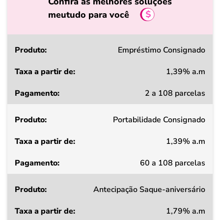
Confira as melhores soluções
meutudo para você
Produto
Empréstimo Consignado
1,39% a.m
Taxa
2 a 108 parcelas
a
partir
Portabilidade Consignado
de
1,39% a.m
Pagamento
60 a 108 parcelas
Antecipação Saque-aniversário
1,79% a.m