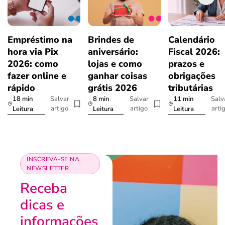
Empréstimo na
Brindes de
Calendário
hora via Pix
aniversário:
Fiscal 2026:
2026: como
lojas e como
prazos e
fazer online e
ganhar coisas
obrigações
rápido
grátis 2026
tributárias
18 min
8 min
11 min
Salvar
Salvar
Salv
artigo
artigo
arti
Leitura
Leitura
Leitura
INSCREVA-SE NA
NEWSLETTER
Receba
dicas e
informações