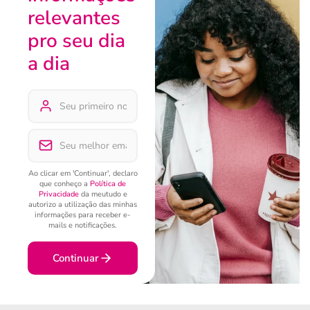
relevantes
pro seu dia
a dia
Ao clicar em 'Continuar', declaro
que conheço a
Política de
Privacidade
da meutudo e
autorizo a utilização das minhas
informações para receber e-
mails e notificações.
Continuar