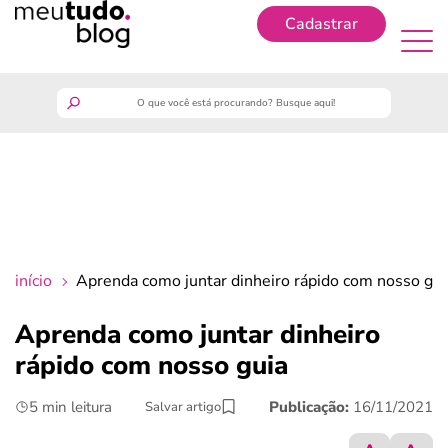
Cadastrar
Cadastrar
meutudo
guia do trabalhador
finanças
início
Aprenda como juntar dinheiro rápido com nosso gui
benefícios
Aprenda como juntar dinheiro
rápido com nosso guia
crédito fácil
5 min leitura
Publicação:
16/11/2021
Salvar artigo
últimas notícias