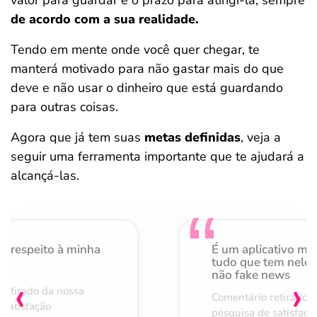
valor para guardar e o prazo para atingi-la, sempre
de acordo com a sua realidade.
Tendo em mente onde você quer chegar, te
manterá motivado para não gastar mais do que
deve e não usar o dinheiro que está guardando
para outras coisas.
Agora que já tem suas
metas definidas
, veja a
seguir uma ferramenta importante que te ajudará a
alcançá-las.
o respeito à minha
É um aplicativo mu
de
tudo que tem nele 
não fake news
‹
›
retirado da nossa
Comentário retirado 
 satisfação
pesquisa de satisfaçã