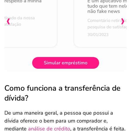
o respeito à minha
É um aplicativo mu
de
tudo que tem nele 
não fake news
‹
›
retirado da nossa
Comentário retirado 
 satisfação
pesquisa de satisfaçã
30/01/2023
Simular empréstimo
Como funciona a transferência de
dívida?
De uma maneira geral, a pessoa que possui a
dívida oferece o bem para um comprador e,
mediante
análise de crédito
, a transferência é feita.