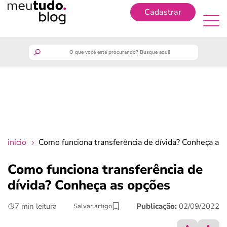
Cadastrar
Cadastrar
meutudo
guia do trabalhador
finanças
início
Como funciona transferência de dívida? Conheça as
benefícios
Como funciona transferência de
dívida? Conheça as opções
crédito fácil
7 min leitura
Publicação:
02/09/2022
Salvar artigo
últimas notícias