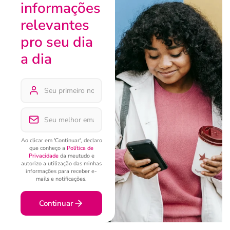
informações
relevantes
pro seu dia
a dia
Ao clicar em 'Continuar', declaro
que conheço a
Política de
Privacidade
da meutudo e
autorizo a utilização das minhas
informações para receber e-
mails e notificações.
Continuar