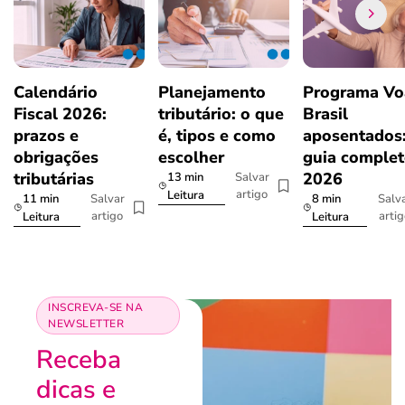
Calendário
Planejamento
Programa Vo
Fiscal 2026:
tributário: o que
Brasil
prazos e
é, tipos e como
aposentados
obrigações
escolher
guia comple
tributárias
2026
13 min
Salvar
artigo
Leitura
11 min
8 min
Salvar
Salv
artigo
arti
Leitura
Leitura
INSCREVA-SE NA
NEWSLETTER
Receba
dicas e