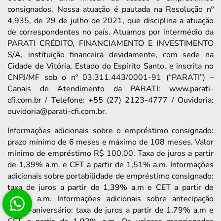
consignados. Nossa atuação é pautada na Resolução nº
4.935, de 29 de julho de 2021, que disciplina a atuação
de correspondentes no país. Atuamos por intermédio da
PARATI CRÉDITO, FINANCIAMENTO E INVESTIMENTO
S/A, instituição financeira devidamente, com sede na
Cidade de Vitória, Estado do Espírito Santo, e inscrita no
CNPJ/MF sob o nº 03.311.443/0001-91 (“PARATI”) –
Canais de Atendimento da PARATI: www.parati-
cfi.com.br / Telefone: +55 (27) 2123-4777 / Ouvidoria:
ouvidoria@parati-cfi.com.br.
Informações adicionais sobre o empréstimo consignado:
prazo mínimo de 6 meses e máximo de 108 meses. Valor
mínimo de empréstimo R$ 100,00. Taxa de juros a partir
de 1,39% a.m. e CET a partir de 1,51% a.m. Informações
adicionais sobre portabilidade de empréstimo consignado:
taxa de juros a partir de 1,39% a.m e CET a partir de
1,63% a.m. Informações adicionais sobre antecipação
saque-aniversário: taxa de juros a partir de 1,79% a.m e