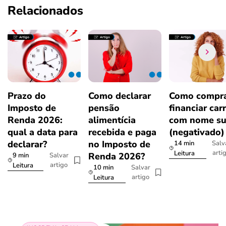
Relacionados
Prazo do
Como declarar
Como compra
Imposto de
pensão
financiar car
Renda 2026:
alimentícia
com nome su
qual a data para
recebida e paga
(negativado)
declarar?
no Imposto de
14 min
Salv
arti
Leitura
Renda 2026?
9 min
Salvar
artigo
Leitura
10 min
Salvar
artigo
Leitura