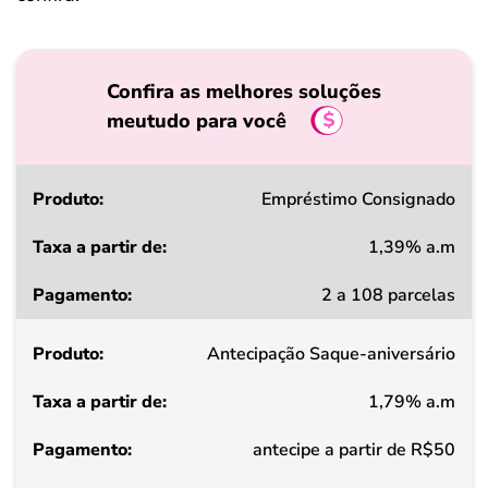
Confira as melhores soluções
meutudo para você
Produto
Empréstimo Consignado
1,39% a.m
Taxa
2 a 108 parcelas
a
partir
Antecipação Saque-aniversário
de
1,79% a.m
Pagamento
antecipe a partir de R$50