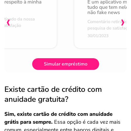
o respeito à minha
É um aplicativo mu
de
tudo que tem nele 
não fake news
‹
›
retirado da nossa
Comentário retirado 
 satisfação
pesquisa de satisfaçã
30/01/2023
Simular empréstimo
Existe cartão de crédito com
anuidade gratuita?
Sim, existe cartão de crédito com anuidade
grátis para sempre.
Essa opção é cada vez mais
comum, especialmente entre bancos digitais e