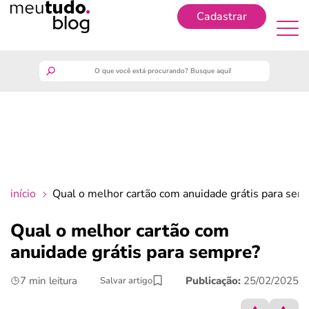
Cadastrar
Cadastrar
meutudo
guia do trabalhador
finanças
início
Qual o melhor cartão com anuidade grátis para sem
benefícios
Qual o melhor cartão com
anuidade grátis para sempre?
crédito fácil
7 min leitura
Publicação:
25/02/2025
Salvar artigo
últimas notícias