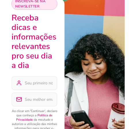
INSCREVA-SE NA
NEWSLETTER
Receba
dicas e
informações
relevantes
pro seu dia
a dia
Ao clicar em 'Continuar', declaro
que conheço a
Política de
Privacidade
da meutudo e
autorizo a utilização das minhas
informações para receber e-