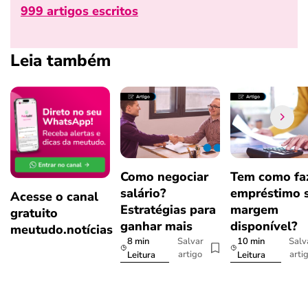
999 artigos escritos
Leia também
Como negociar
Tem como fa
salário?
empréstimo 
Acesse o canal
Estratégias para
margem
gratuito
ganhar mais
disponível?
meutudo.notícias
8 min
10 min
Salvar
Salv
artigo
arti
Leitura
Leitura