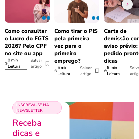
Como consultar
Como tirar o PIS
Carta de
o Lucro do FGTS
pela primeira
demissão co
2026? Pelo CPF
vez para o
aviso prévio:
no site ou app
primeiro
pedido pront
emprego?
dicas
8 min
Salvar
artigo
Leitura
5 min
9 min
Salvar
Salv
artigo
arti
Leitura
Leitura
INSCREVA-SE NA
NEWSLETTER
Receba
dicas e