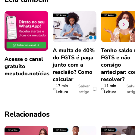
A multa de 40%
Tenho saldo
do FGTS é paga
FGTS e não
Acesse o canal
junto com a
consigo
gratuito
rescisão? Como
antecipar: c
meutudo.notícias
calcular
resolver?
17 min
11 min
Salvar
Salv
artigo
arti
Leitura
Leitura
Relacionados