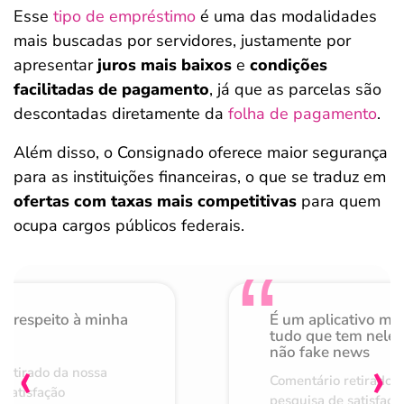
Esse
tipo de empréstimo
é uma das modalidades
mais buscadas por servidores, justamente por
apresentar
juros mais baixos
e
condições
facilitadas de pagamento
, já que as parcelas são
descontadas diretamente da
folha de pagamento
.
Além disso, o Consignado oferece maior segurança
para as instituições financeiras, o que se traduz em
ofertas com taxas mais competitivas
para quem
ocupa cargos públicos federais.
o respeito à minha
É um aplicativo mu
de
tudo que tem nele 
não fake news
‹
›
retirado da nossa
Comentário retirado 
 satisfação
pesquisa de satisfaçã