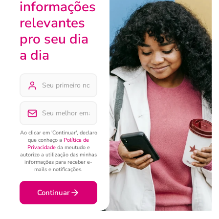
informações
relevantes
pro seu dia
a dia
Ao clicar em 'Continuar', declaro
que conheço a
Política de
Privacidade
da meutudo e
autorizo a utilização das minhas
informações para receber e-
mails e notificações.
Continuar