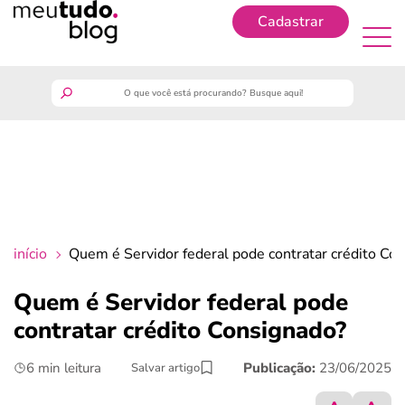
Cadastrar
Cadastrar
meutudo
guia do trabalhador
finanças
início
Quem é Servidor federal pode contratar crédito Co
benefícios
Quem é Servidor federal pode
contratar crédito Consignado?
crédito fácil
6 min leitura
Publicação:
23/06/2025
Salvar artigo
últimas notícias