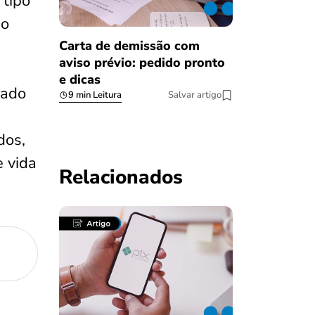
 tipo
no
Carta de demissão com
aviso prévio: pedido pronto
e dicas
nado
9 min Leitura
Salvar artigo
dos,
e vida
Relacionados