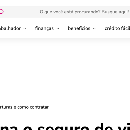
rabalhador
finanças
benefícios
crédito fáci
rturas e como contratar
na o seguro de vi