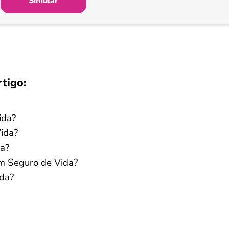
Simular
rtigo:
ida?
ida?
da?
um Seguro de Vida?
ida?