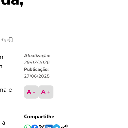
artigo
m
Atualização:
29/07/2026
m
Publicação:
27/06/2025
ama e
A -
A +
Compartilhe
 a