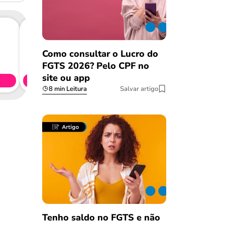
Como consultar o Lucro do
Consig
CL
FGTS 2026? Pelo CPF no
site ou app
Simule 
8 min Leitura
Salvar artigo
Tenho saldo no FGTS e não