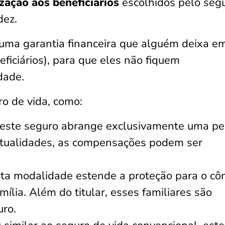
zação aos beneficiários
escolhidos pelo seg
dez.
 uma garantia financeira que alguém deixa e
ficiários), para que eles não fiquem
dade.
o de vida, como:
este seguro abrange exclusivamente uma p
ntualidades, as compensações podem ser
ta modalidade estende a proteção para o côn
ília. Além do titular, esses familiares são
uro.