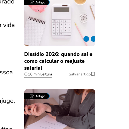
urado
m vida
Dissídio 2026: quando sai e
como calcular o reajuste
salarial
essoa
16 min Leitura
Salvar artigo
juge,