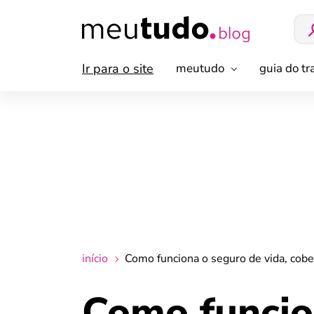
Ir para o site
meutudo
guia do t
início
Como funciona o seguro de vida, cobe
Como funcio