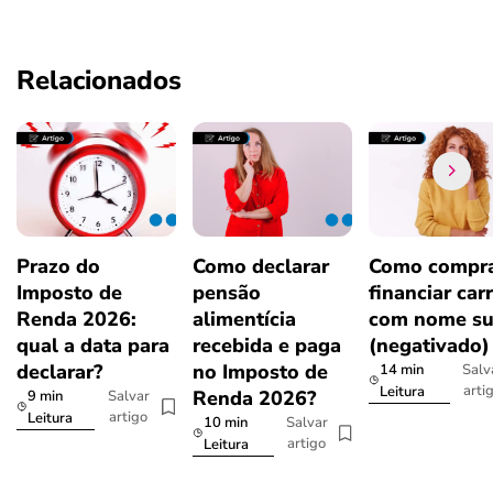
Relacionados
Prazo do
Como declarar
Como compra
Imposto de
pensão
financiar car
Renda 2026:
alimentícia
com nome su
qual a data para
recebida e paga
(negativado)
declarar?
no Imposto de
14 min
Salv
arti
Leitura
Renda 2026?
9 min
Salvar
artigo
Leitura
10 min
Salvar
artigo
Leitura