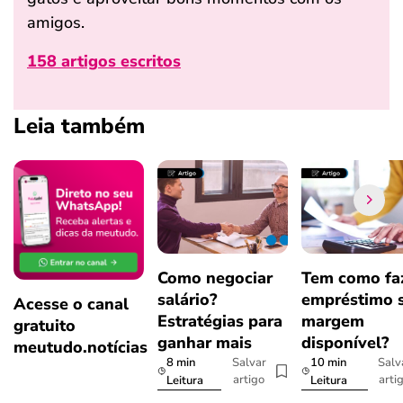
amigos.
158 artigos escritos
Leia também
Como negociar
Tem como fa
salário?
empréstimo 
Acesse o canal
Estratégias para
margem
gratuito
ganhar mais
disponível?
meutudo.notícias
8 min
10 min
Salvar
Salv
artigo
arti
Leitura
Leitura