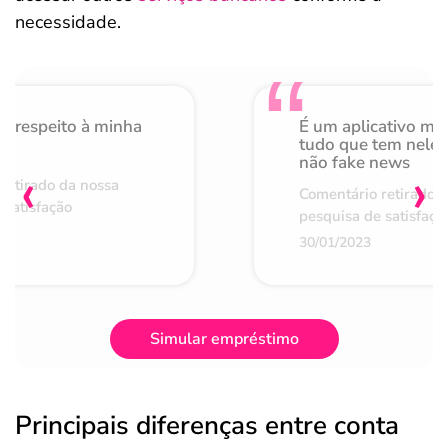
necessidade.
o respeito à minha
É um aplicativo mu
de
tudo que tem nele 
não fake news
‹
›
retirado da nossa
Comentário retirado 
 satisfação
pesquisa de satisfaçã
30/01/2023
Simular empréstimo
Principais diferenças entre conta