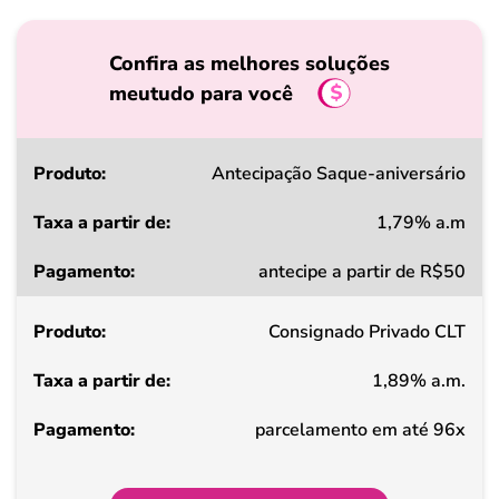
Confira as melhores soluções
meutudo para você
Produto
Antecipação Saque-aniversário
1,79% a.m
Taxa
antecipe a partir de R$50
a
partir
Consignado Privado CLT
de
1,89% a.m.
Pagamento
parcelamento em até 96x