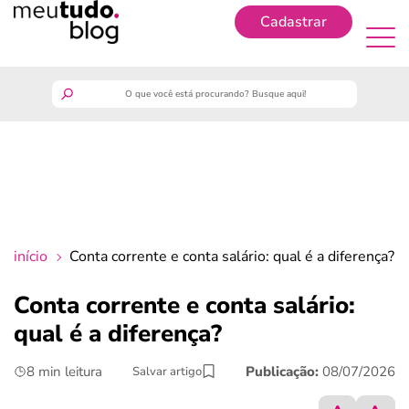
Cadastrar
Cadastrar
meutudo
guia do trabalhador
finanças
início
Conta corrente e conta salário: qual é a diferença?
benefícios
Conta corrente e conta salário:
qual é a diferença?
crédito fácil
8 min leitura
Publicação:
08/07/2026
Salvar artigo
últimas notícias