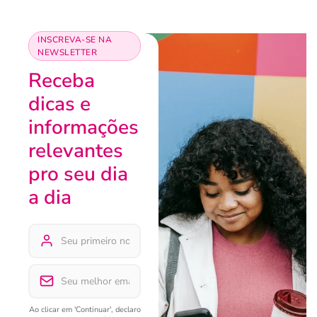
INSCREVA-SE NA
NEWSLETTER
Receba
dicas e
informações
relevantes
pro seu dia
a dia
Ao clicar em 'Continuar', declaro