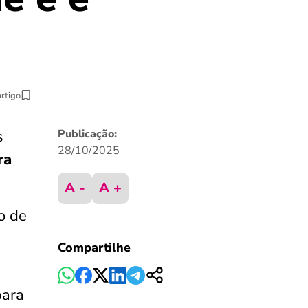
artigo
s
Publicação:
28/10/2025
ra
A -
A +
o de
Compartilhe
para