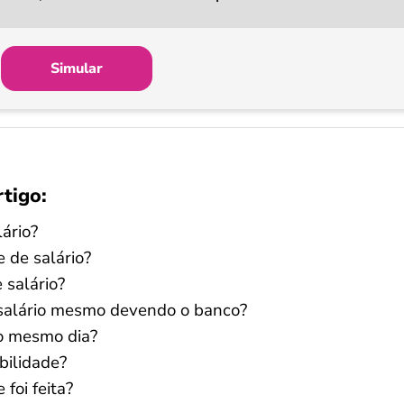
Simular
rtigo:
lário?
 de salário?
 salário?
 salário mesmo devendo o banco?
no mesmo dia?
bilidade?
foi feita?