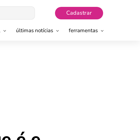
Cadastrar
l
últimas notícias
ferramentas
ue é e