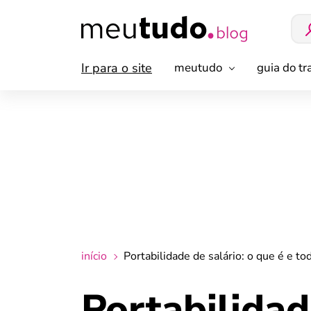
Ir para o site
meutudo
guia do t
início
Portabilidade de salário: o que é e to
Portabilidad