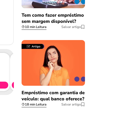
Tem como fazer empréstimo
sem margem disponível?
10 min Leitura
Salvar artigo
Consig
CL
Simule 
Empréstimo com garantia de
veículo: qual banco oferece?
18 min Leitura
Salvar artigo
Salvar Ferramenta