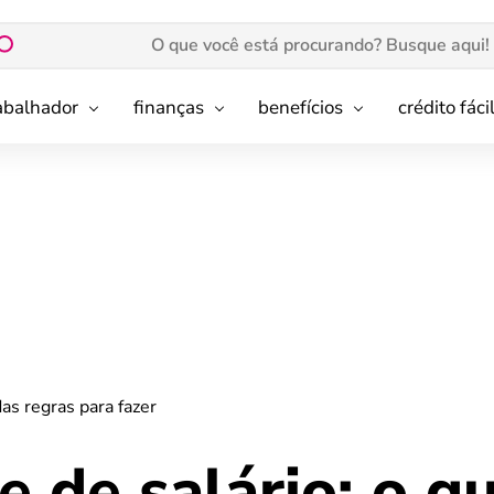
rabalhador
finanças
benefícios
crédito fáci
das regras para fazer
e de salário: o q