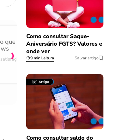
Como consultar Saque-
do que
Achei muito rápido, sem 
Aniversário FGTS? Valores e
›
ews
burocracia
onde ver
9 min Leitura
Salvar artigo
satisfação
Comentário retirado da nossa pes
08/03/2023
Como consultar saldo do