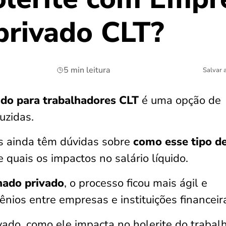
privado CLT?
5 min leitura
Salvar 
do para trabalhadores CLT
é uma opção de
duzidas.
s ainda têm dúvidas sobre
como esse tipo d
 quais os impactos no salário líquido.
nado privado
, o processo ficou mais ágil e
nios entre empresas e instituições financeir
vado, como ele impacta no holerite do trabal