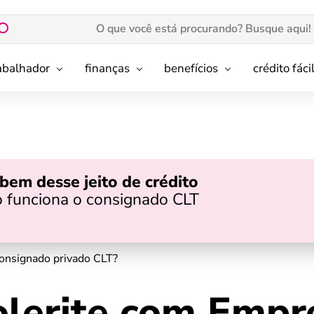
rabalhador
finanças
benefícios
crédito fáci
bem desse jeito de crédito
 funciona o consignado CLT
onsignado privado CLT?
olerite com Empr