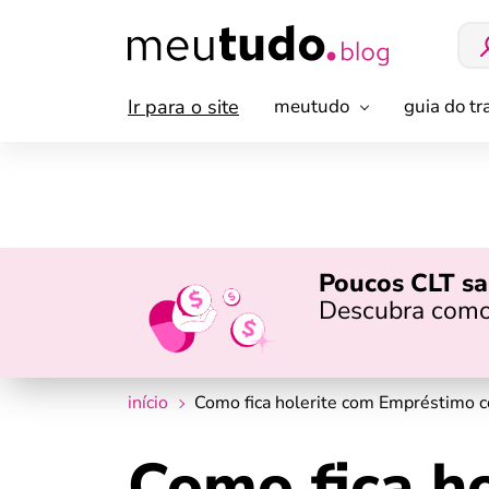
Ir para o site
meutudo
guia do t
Poucos CLT sa
Descubra como
início
Como fica holerite com Empréstimo c
Como fica h