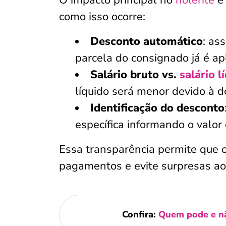
O impacto principal no
holerite
é 
como isso ocorre:
Desconto automático
: as
parcela do consignado já é ap
Salário bruto vs.
salário l
líquido será menor devido à 
Identificação do desconto
específica informando o valo
Essa transparência permite que o
pagamentos e evite surpresas ao c
Confira:
Quem pode e n