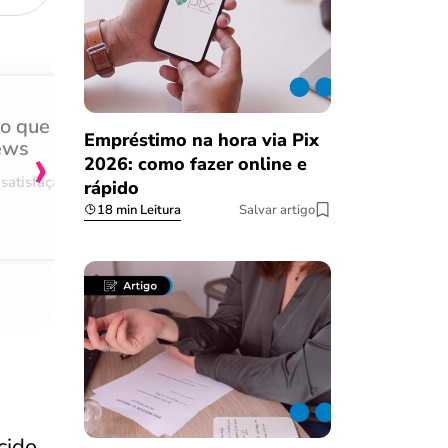
do que
Achei muito rápido, sem 
›
Empréstimo na hora via Pix
ews
burocracia
2026: como fazer online e
satisfação
Comentário retirado da nossa pes
rápido
08/03/2023
18 min Leitura
Salvar artigo
cido