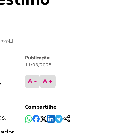
artigo
Publicação:
11/03/2025
A -
A +
e
Compartilhe
as.
hador,