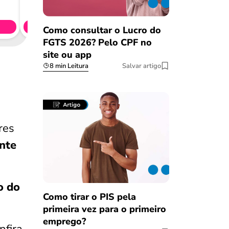
CL
Simule 
Como consultar o Lucro do
FGTS 2026? Pelo CPF no
site ou app
8 min Leitura
Salvar artigo
res
nte
o do
Como tirar o PIS pela
primeira vez para o primeiro
emprego?
Salvar Ferramenta