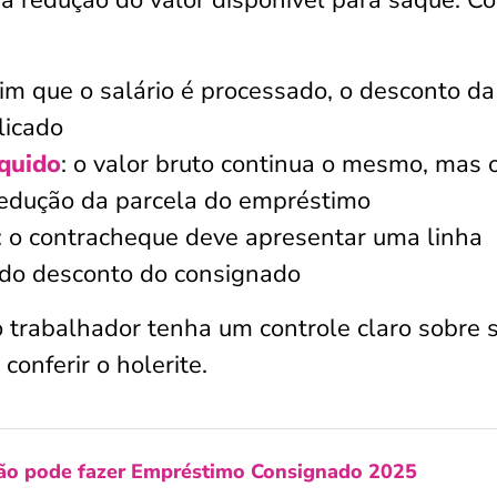
a redução do valor disponível para saque. Co
sim que o salário é processado, o desconto da
licado
íquido
: o valor bruto continua o mesmo, mas 
dedução da parcela do empréstimo
: o contracheque deve apresentar uma linha
r do desconto do consignado
 trabalhador tenha um controle claro sobre 
onferir o holerite.
ão pode fazer Empréstimo Consignado 2025