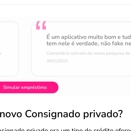
É um aplicativo muito bom e tu
tem nele é verdade, não fake n
o
Comentário retirado da nossa pesquisa de 
30/01/2023
Simular empréstimo
novo Consignado privado?
ignado privado era um tipo de crédito ofere