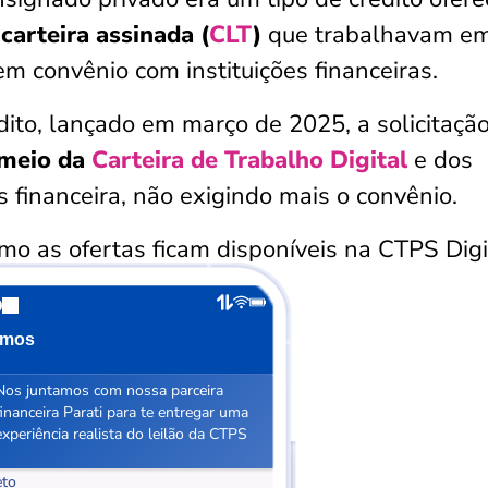
arteira assinada (
CLT
)
que trabalhavam e
m convênio com instituições financeiras.
dito, lançado em março de 2025, a solicitaçã
 meio da
Carteira de Trabalho Digital
e dos
es financeira, não exigindo mais o convênio.
mo as ofertas ficam disponíveis na CTPS Digi
imos
Nos juntamos com nossa parceira
financeira Parati para te entregar uma
experiência realista do leilão da CTPS
to