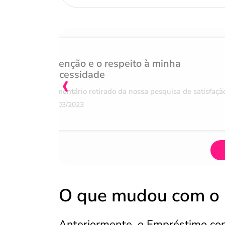
Atenção e o respeito à minha
‹
necessidade
Comentário retirado da nossa pesquisa de satisfaçã
07/03/2023
O que mudou com o 
Anteriormente, o Empréstimo cons