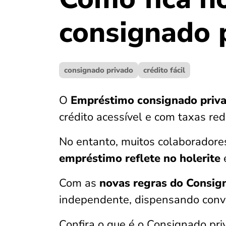
consignado 
consignado privado
crédito fácil
O
Empréstimo consignado priva
crédito acessível e com taxas re
No entanto, muitos colaboradore
empréstimo reflete no holerite
e
Com as
novas regras do Consig
independente, dispensando convê
Confira o que é o Consignado pri