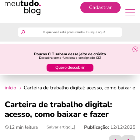
Cadastrar
Cadastrar
meutudo
Poucos CLT sabem desse jeito de crédito
Descubra como funciona o consignado CLT
guia do trabalhador
Quero descobrir
finanças
início
Carteira de trabalho digital: acesso, como baixar e f
benefícios
Carteira de trabalho digital:
acesso, como baixar e fazer
crédito fácil
12 min leitura
Publicação:
12/12/2025
Salvar artigo
últimas notícias