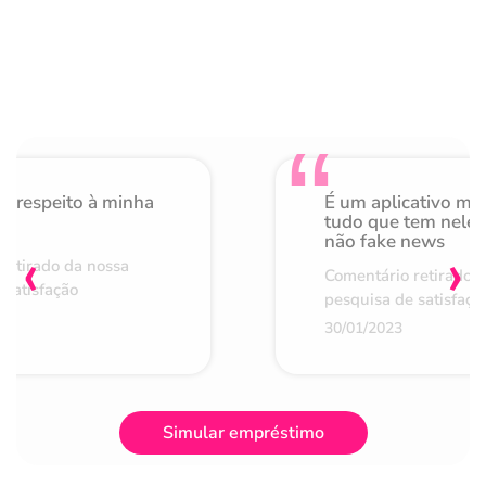
o respeito à minha
É um aplicativo mu
de
tudo que tem nele 
não fake news
‹
›
retirado da nossa
Comentário retirado 
 satisfação
pesquisa de satisfaçã
30/01/2023
Simular empréstimo