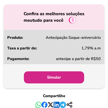
Confira as melhores soluções
meutudo para você
Produto
Antecipação Saque-aniversário
1,79% a.m
Taxa
antecipe a partir de R$50
a
partir
de
Simular
Pagamento
Compartilhe