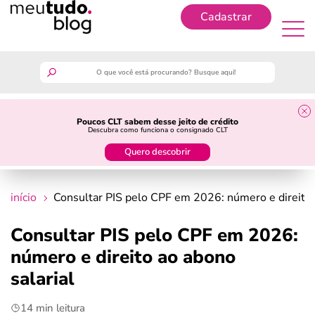
Cadastrar
Cadastrar
meutudo
Poucos CLT sabem desse jeito de crédito
Descubra como funciona o consignado CLT
guia do trabalhador
Quero descobrir
finanças
início
Consultar PIS pelo CPF em 2026: número e direito 
benefícios
Consultar PIS pelo CPF em 2026:
número e direito ao abono
crédito fácil
salarial
últimas notícias
14 min leitura