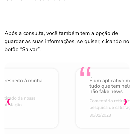
Após a consulta, você também tem a opção de
guardar as suas informações, se quiser, clicando no
botão “Salvar”.
o respeito à minha
É um aplicativo mu
de
tudo que tem nele 
não fake news
‹
›
retirado da nossa
Comentário retirado 
 satisfação
pesquisa de satisfaçã
30/01/2023