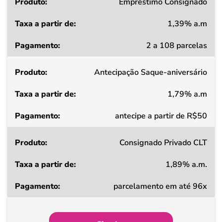
Produto
Empréstimo Consignado
1,39% a.m
Taxa
2 a 108 parcelas
a
partir
Antecipação Saque-aniversário
de
1,79% a.m
Pagamento
antecipe a partir de R$50
Consignado Privado CLT
1,89% a.m.
parcelamento em até 96x