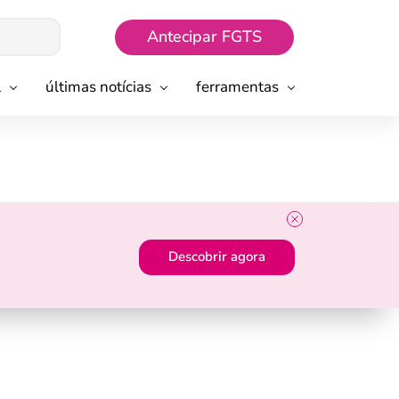
Antecipar FGTS
l
últimas notícias
ferramentas
Descobrir agora