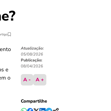
ne?
artigo
ento
Atualização:
05/08/2026
Publicação:
08/04/2026
os e
em o
A -
A +
Compartilhe