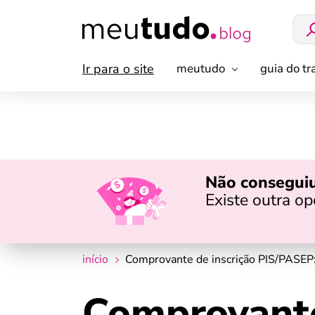
Ir para o site
meutudo
guia do t
Não conseguiu
Existe outra o
início
Comprovante de inscrição PIS/PASEP:
Comprovante