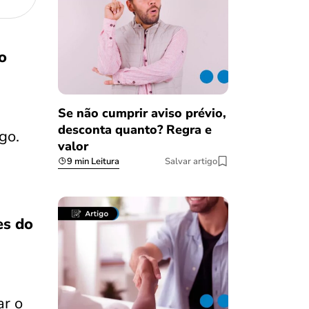
o
Se não cumprir aviso prévio,
desconta quanto? Regra e
go.
valor
9 min Leitura
Salvar artigo
es do
ar o