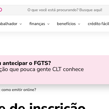
rabalhador
finanças
benefícios
crédito fáci
 antecipar o FGTS?
pção que pouca gente CLT conhece
 como emitir online?
 de inscrição