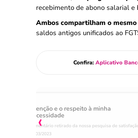
recebimento de abono salarial e 
Ambos compartilham o mesmo n
saldos antigos unificados ao FGT
Confira:
Aplicativo Banc
Atenção e o respeito à minha
‹
necessidade
Comentário retirado da nossa pesquisa de satisfaçã
07/03/2023