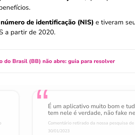
benefícios.
úmero de identificação (NIS)
e tiveram se
S a partir de 2020.
o do Brasil (BB) não abre: guia para resolver
É um aplicativo muito bom e tu
tem nele é verdade, não fake n
o
Comentário retirado da nossa pesquisa de 
30/01/2023