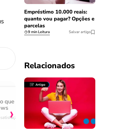
Empréstimo 10.000 reais:
quanto vou pagar? Opções e
us
parcelas
9 min Leitura
Salvar artigo
Relacionados
do que
Achei muito rápido, sem 
›
ews
burocracia
satisfação
Comentário retirado da nossa pes
08/03/2023