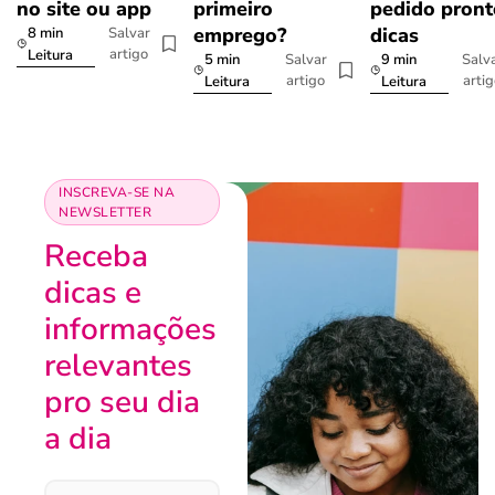
no site ou app
primeiro
pedido pront
emprego?
dicas
8 min
Salvar
artigo
Leitura
5 min
9 min
Salvar
Salv
artigo
arti
Leitura
Leitura
INSCREVA-SE NA
NEWSLETTER
Receba
dicas e
informações
relevantes
pro seu dia
a dia