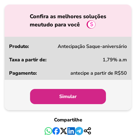
Confira as melhores soluções
meutudo para você
Produto
Antecipação Saque-aniversário
1,79% a.m
Taxa
antecipe a partir de R$50
a
partir
de
Simular
Pagamento
Compartilhe