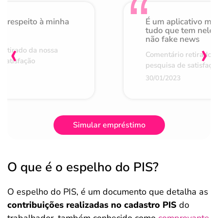
o respeito à minha
É um aplicativo mu
de
tudo que tem nele 
não fake news
‹
›
retirado da nossa
Comentário retirado 
 satisfação
pesquisa de satisfaçã
30/01/2023
Simular empréstimo
O que é o espelho do PIS?
O espelho do PIS, é um documento que detalha as
contribuições realizadas no cadastro PIS
do