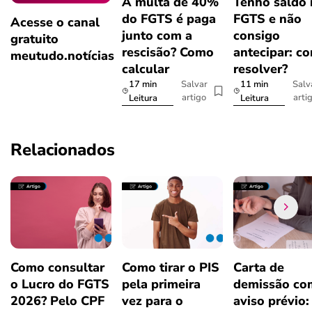
A multa de 40%
Tenho saldo
do FGTS é paga
FGTS e não
Acesse o canal
junto com a
consigo
gratuito
rescisão? Como
antecipar: c
meutudo.notícias
calcular
resolver?
17 min
11 min
Salvar
Salv
artigo
arti
Leitura
Leitura
Relacionados
Como consultar
Como tirar o PIS
Carta de
o Lucro do FGTS
pela primeira
demissão co
2026? Pelo CPF
vez para o
aviso prévio: