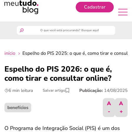
Cadastrar
Cadastrar
meutudo
início
Espelho do PIS 2025: o que é, como tirar e consulta
guia do trabalhador
Espelho do PIS 2026: o que é,
finanças
como tirar e consultar online?
6 min leitura
Publicação:
14/08/2025
Salvar artigo
benefícios
A
A
crédito fácil
benefícios
-
+
últimas notícias
O Programa de Integração Social (PIS) é um dos