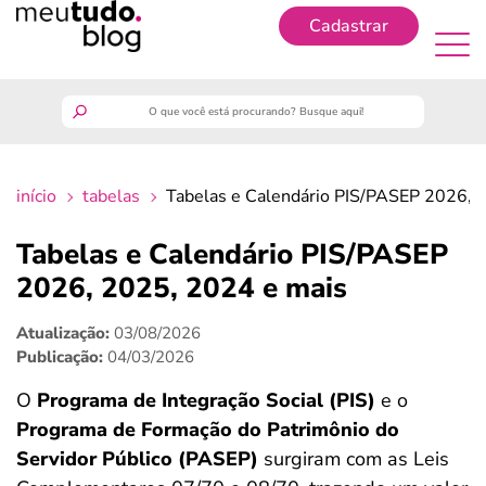
Cadastrar
Cadastrar
meutudo
início
tabelas
Tabelas e Calendário PIS/PASEP 2026, 
guia do trabalhador
Tabelas e Calendário PIS/PASEP
finanças
2026, 2025, 2024 e mais
Atualização:
03/08/2026
benefícios
Publicação:
04/03/2026
crédito fácil
O
Programa de Integração Social (PIS)
e o
Programa de Formação do Patrimônio do
últimas notícias
Servidor Público (PASEP)
surgiram com as Leis