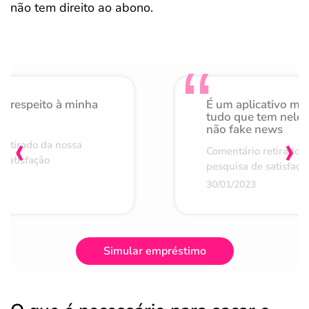
não tem direito ao abono.
o respeito à minha
É um aplicativo mu
de
tudo que tem nele 
não fake news
‹
›
retirado da nossa
Comentário retirado 
 satisfação
pesquisa de satisfaçã
30/01/2023
Simular empréstimo