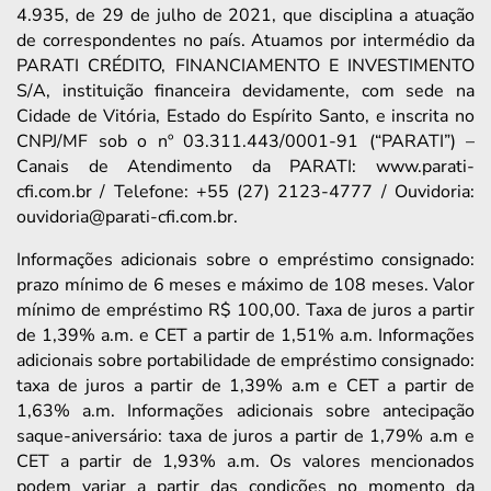
4.935, de 29 de julho de 2021, que disciplina a atuação
de correspondentes no país. Atuamos por intermédio da
PARATI CRÉDITO, FINANCIAMENTO E INVESTIMENTO
S/A, instituição financeira devidamente, com sede na
Cidade de Vitória, Estado do Espírito Santo, e inscrita no
CNPJ/MF sob o nº 03.311.443/0001-91 (“PARATI”) –
Canais de Atendimento da PARATI: www.parati-
cfi.com.br / Telefone: +55 (27) 2123-4777 / Ouvidoria:
ouvidoria@parati-cfi.com.br.
Informações adicionais sobre o empréstimo consignado:
prazo mínimo de 6 meses e máximo de 108 meses. Valor
mínimo de empréstimo R$ 100,00. Taxa de juros a partir
de 1,39% a.m. e CET a partir de 1,51% a.m. Informações
adicionais sobre portabilidade de empréstimo consignado:
taxa de juros a partir de 1,39% a.m e CET a partir de
1,63% a.m. Informações adicionais sobre antecipação
saque-aniversário: taxa de juros a partir de 1,79% a.m e
CET a partir de 1,93% a.m. Os valores mencionados
podem variar a partir das condições no momento da