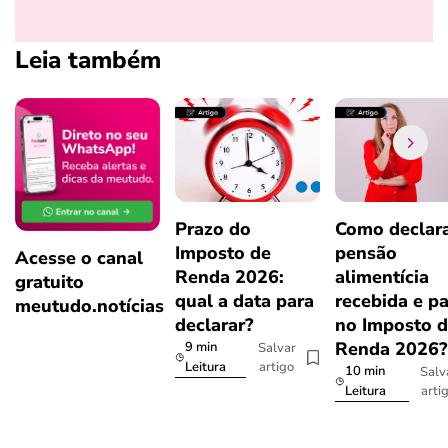
Leia também
Prazo do
Como declar
Imposto de
pensão
Acesse o canal
Renda 2026:
alimentícia
gratuito
qual a data para
recebida e p
meutudo.notícias
declarar?
no Imposto 
Renda 2026
9 min
Salvar
artigo
Leitura
10 min
Salv
arti
Leitura