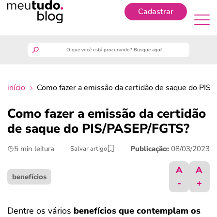
Cadastrar
Cadastrar
meutudo
início
Como fazer a emissão da certidão de saque do PI
guia do trabalhador
Como fazer a emissão da certidão
finanças
de saque do PIS/PASEP/FGTS?
5 min leitura
Publicação:
08/03/2023
Salvar artigo
benefícios
A
A
crédito fácil
benefícios
-
+
últimas notícias
Dentre os vários
benefícios que contemplam os