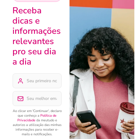
Receba
dicas e
informações
relevantes
pro seu dia
a dia
Ao clicar em 'Continuar', declaro
que conheço a
Política de
Privacidade
da meutudo e
autorizo a utilização das minhas
informações para receber e-
mails e notificações.