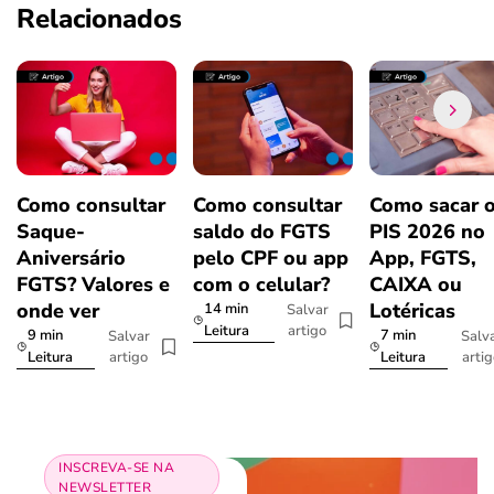
Relacionados
Como consultar
Como consultar
Como sacar 
Saque-
saldo do FGTS
PIS 2026 no
Aniversário
pelo CPF ou app
App, FGTS,
FGTS? Valores e
com o celular?
CAIXA ou
onde ver
Lotéricas
14 min
Salvar
artigo
Leitura
9 min
7 min
Salvar
Salv
artigo
arti
Leitura
Leitura
INSCREVA-SE NA
NEWSLETTER