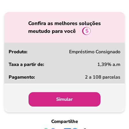
Confira as melhores soluções
meutudo para você
Produto
Empréstimo Consignado
1,39% a.m
Taxa
2 a 108 parcelas
a
partir
de
Simular
Pagamento
Compartilhe