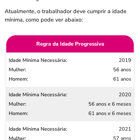
Atualmente, o trabalhador deve cumprir a idade
mínima, como pode ver abaixo:
Regra da Idade Progressiva
Idade
2019
Mínima
56 anos
Necessária
61 anos
Mulher
2020
Homem
56 anos e 6 meses
61 anos e 6 meses
2021
57 anos
Salvar Ferramenta
Salvar Ferramenta