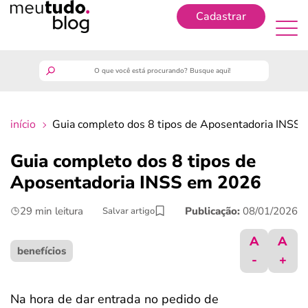
Cadastrar
Cadastrar
meutudo
início
Guia completo dos 8 tipos de Aposentadoria INSS
guia do trabalhador
Guia completo dos 8 tipos de
finanças
Aposentadoria INSS em 2026
29 min leitura
Publicação:
08/01/2026
Salvar artigo
benefícios
A
A
crédito fácil
benefícios
-
+
últimas notícias
Na hora de dar entrada no pedido de