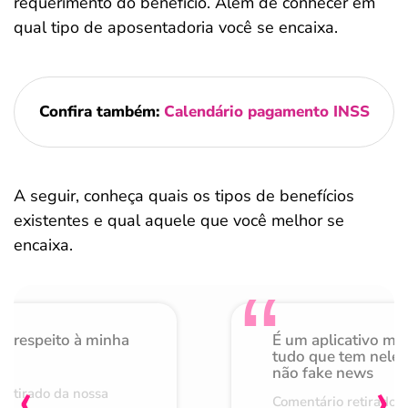
requerimento do benefício. Além de conhecer em
qual tipo de aposentadoria você se encaixa.
Confira também:
Calendário pagamento INSS
A seguir, conheça quais os tipos de benefícios
existentes e qual aquele que você melhor se
encaixa.
o respeito à minha
É um aplicativo mu
de
tudo que tem nele 
não fake news
‹
›
retirado da nossa
Comentário retirado 