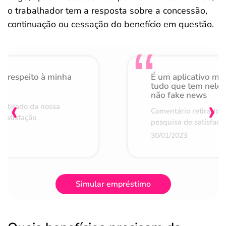
o trabalhador tem a resposta sobre a concessão,
continuação ou cessação do benefício em questão.
o respeito à minha
É um aplicativo mu
de
tudo que tem nele 
não fake news
‹
›
retirado da nossa
Comentário retirado 
 satisfação
pesquisa de satisfaçã
30/01/2023
Simular empréstimo