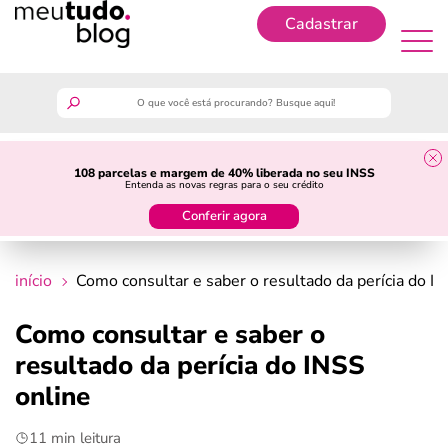
Cadastrar
Cadastrar
meutudo
108 parcelas e margem de 40% liberada no seu INSS
Entenda as novas regras para o seu crédito
guia do trabalhador
Conferir agora
finanças
início
Como consultar e saber o resultado da perícia do I
benefícios
Como consultar e saber o
resultado da perícia do INSS
crédito fácil
online
últimas notícias
11 min leitura