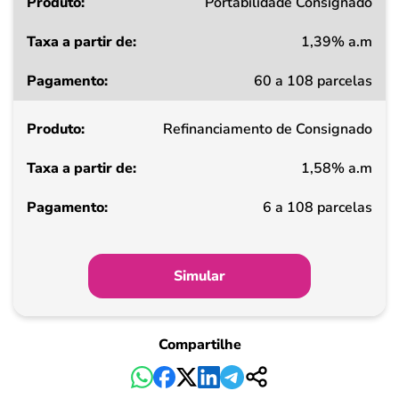
Produto
Portabilidade Consignado
1,39% a.m
Taxa
60 a 108 parcelas
a
partir
Refinanciamento de Consignado
de
1,58% a.m
Pagamento
6 a 108 parcelas
Simular
Compartilhe