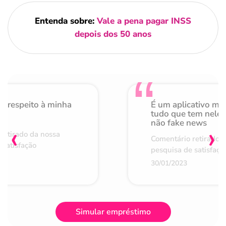
Entenda sobre:
Vale a pena pagar INSS
depois dos 50 anos
o respeito à minha
É um aplicativo mu
de
tudo que tem nele 
não fake news
‹
›
retirado da nossa
Comentário retirado 
 satisfação
pesquisa de satisfaçã
30/01/2023
Simular empréstimo