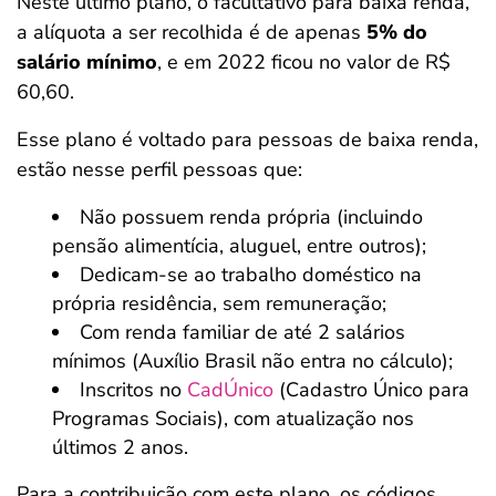
Neste último plano, o facultativo para baixa renda,
a alíquota a ser recolhida é de apenas
5% do
salário mínimo
, e em 2022 ficou no valor de R$
60,60.
Esse plano é voltado para pessoas de baixa renda,
estão nesse perfil pessoas que:
Não possuem renda própria (incluindo
pensão alimentícia, aluguel, entre outros);
Dedicam-se ao trabalho doméstico na
própria residência, sem remuneração;
Com renda familiar de até 2 salários
mínimos (Auxílio Brasil não entra no cálculo);
Inscritos no
CadÚnico
(Cadastro Único para
Programas Sociais), com atualização nos
últimos 2 anos.
Para a contribuição com este plano, os códigos