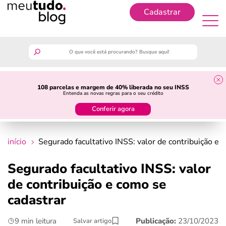
Cadastrar
Cadastrar
meutudo
108 parcelas e margem de 40% liberada no seu INSS
Entenda as novas regras para o seu crédito
guia do trabalhador
Conferir agora
finanças
início
Segurado facultativo INSS: valor de contribuição e 
benefícios
Segurado facultativo INSS: valor
de contribuição e como se
crédito fácil
cadastrar
últimas notícias
9 min leitura
Publicação:
23/10/2023
Salvar artigo