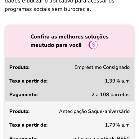
dados e utilizar o aplicativo para acessar os
programas sociais sem burocracia.
Confira as melhores soluções
meutudo para você
Produto
Empréstimo Consignado
1,39% a.m
Taxa
2 a 108 parcelas
a
partir
Antecipação Saque-aniversário
de
1,79% a.m
Pagamento
antecipe a partir de R$50