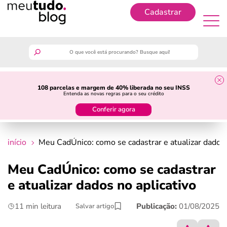
Cadastrar
Cadastrar
meutudo
108 parcelas e margem de 40% liberada no seu INSS
Entenda as novas regras para o seu crédito
guia do trabalhador
Conferir agora
finanças
início
Meu CadÚnico: como se cadastrar e atualizar dados 
benefícios
Meu CadÚnico: como se cadastrar
e atualizar dados no aplicativo
crédito fácil
11 min leitura
Publicação:
01/08/2025
Salvar artigo
últimas notícias