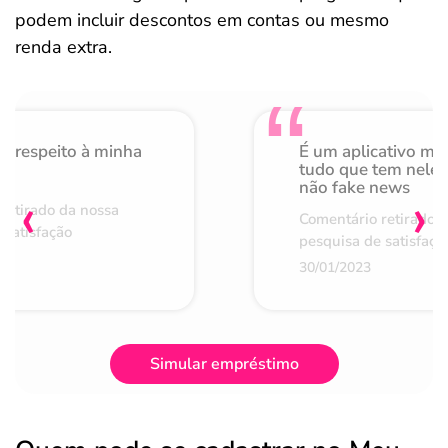
podem incluir descontos em contas ou mesmo
renda extra.
o respeito à minha
É um aplicativo mu
de
tudo que tem nele 
não fake news
‹
›
retirado da nossa
Comentário retirado 
 satisfação
pesquisa de satisfaçã
30/01/2023
Simular empréstimo