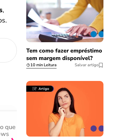
s
,
os.
Tem como fazer empréstimo
sem margem disponível?
10 min Leitura
Salvar artigo
do que
Achei muito rápido, sem 
›
ews
burocracia