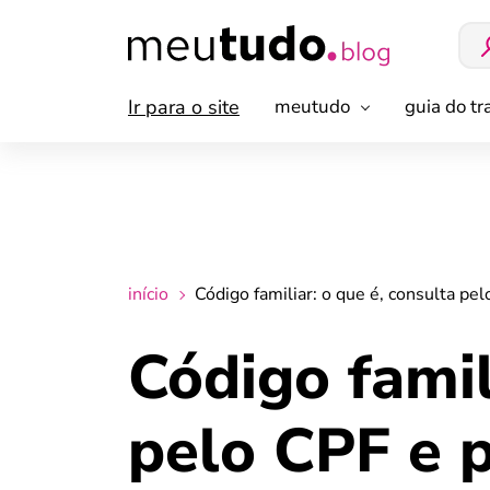
Ir para o site
meutudo
guia do t
início
Código familiar: o que é, consulta pe
Código famil
pelo CPF e 