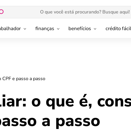
rabalhador
finanças
benefícios
crédito fáci
lo CPF e passo a passo
iar: o que é, con
passo a passo