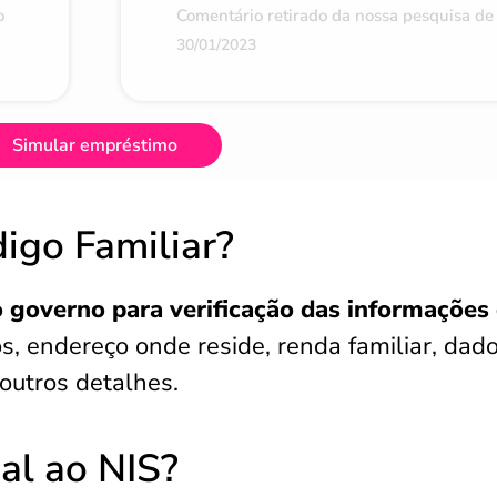
o
Comentário retirado da nossa pesquisa de 
30/01/2023
Simular empréstimo
igo Familiar?
o governo para verificação das informações
endereço onde reside, renda familiar, dad
outros detalhes.
ual ao NIS?