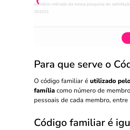
Comentário retirado da nossa pesquisa de satisfaçã
07/03/2023
Para que serve o Cód
O código familiar é
utilizado pel
família
como número de membros, 
pessoais de cada membro, entre 
Código familiar é ig