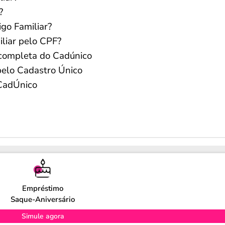
?
go Familiar?
liar pelo CPF?
 completa do Cadúnico
 pelo Cadastro Único
 CadÚnico
Empréstimo
Saque-Aniversário
Simule agora