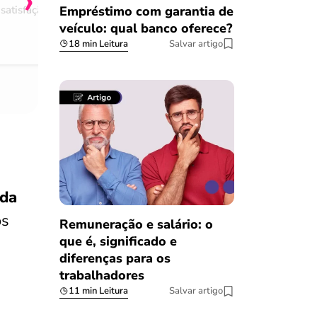
Empréstimo com garantia de
satisfação
Comentário retirado da nossa pes
veículo: qual banco oferece?
08/03/2023
18 min Leitura
Salvar artigo
 da
os
Remuneração e salário: o
que é, significado e
diferenças para os
trabalhadores
11 min Leitura
Salvar artigo