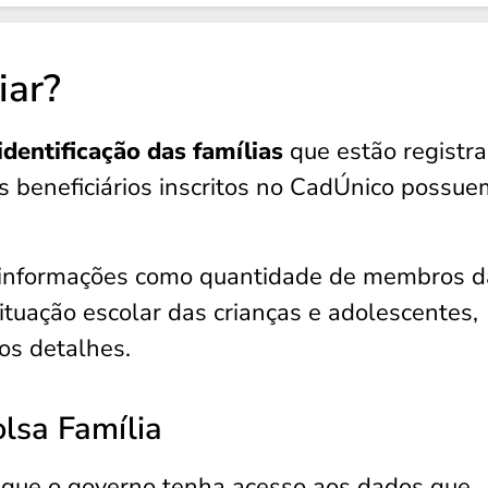
iar?
dentificação
das famílias
que estão registr
s beneficiários inscritos no CadÚnico possue
car informações como quantidade de membros d
situação escolar das crianças e adolescentes,
os detalhes.
olsa Família
l que o governo tenha acesso aos dados que