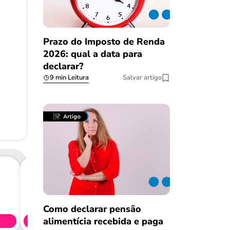
Prazo do Imposto de Renda
2026: qual a data para
declarar?
9 min Leitura
Salvar artigo
Consig
CL
Como declarar pensão
alimentícia recebida e paga
Simule 