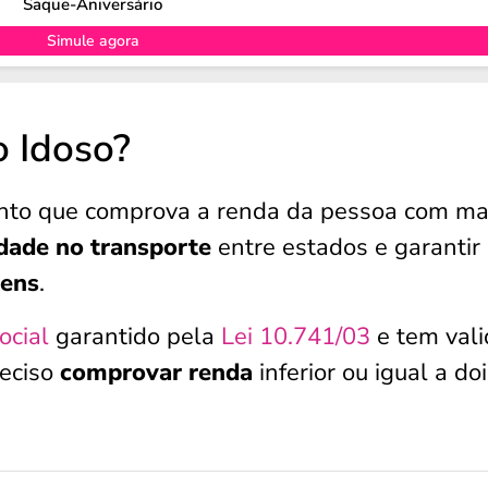
Saque-Aniversário
Simule agora
o Idoso?
ento que comprova a renda da pessoa com ma
dade no transporte
entre estados e garantir
gens
.
ocial
garantido pela
Lei 10.741/03
e tem val
reciso
comprovar renda
inferior ou igual a do