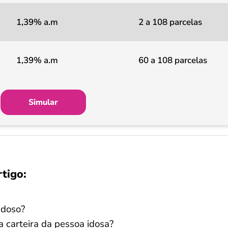
1,39% a.m
2 a 108 parcelas
1,39% a.m
60 a 108 parcelas
Simular
rtigo:
Idoso?
 carteira da pessoa idosa?