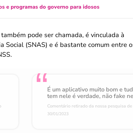
os e programas do governo para idosos
o também pode ser chamada, é vinculada à
cia Social (SNAS) e é bastante comum entre o
NSS.
É um aplicativo muito bom e tu
tem nele é verdade, não fake n
o
Comentário retirado da nossa pesquisa de 
30/01/2023