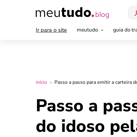
Ir para o site
meutudo
guia do t
início
Passo a passo para emitir a carteira d
Passo a pass
do idoso pel