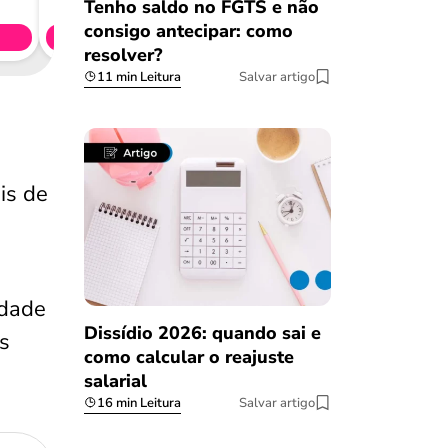
CL
Tenho saldo no FGTS e não
consigo antecipar: como
Simule 
resolver?
11 min Leitura
Salvar artigo
is de
idade
Dissídio 2026: quando sai e
is
como calcular o reajuste
salarial
16 min Leitura
Salvar artigo
Salvar Ferramenta