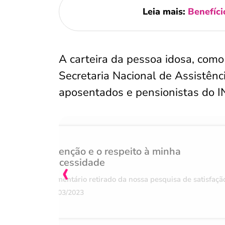
Leia mais:
Benefíci
A carteira da pessoa idosa, com
Secretaria Nacional de Assistên
aposentados e pensionistas do I
Atenção e o respeito à minha
‹
necessidade
Comentário retirado da nossa pesquisa de satisfaçã
07/03/2023