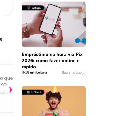
s
Empréstimo na hora via Pix
2026: como fazer online e
rápido
18 min Leitura
Salvar artigo
do que
Achei muito rápido, sem 
›
ews
burocracia
satisfação
Comentário retirado da nossa pes
08/03/2023