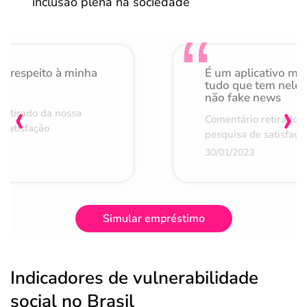
inclusão plena na sociedade
o respeito à minha
É um aplicativo mu
de
tudo que tem nele 
não fake news
‹
›
retirado da nossa
Comentário retirado 
 satisfação
pesquisa de satisfaçã
30/01/2023
Simular empréstimo
Indicadores de vulnerabilidade
social no Brasil