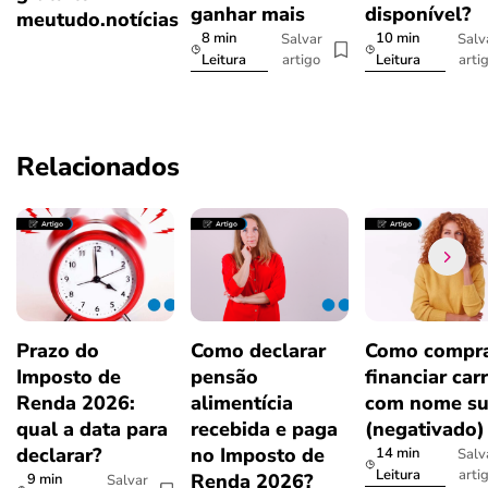
ganhar mais
disponível?
meutudo.notícias
8 min
10 min
Salvar
Salv
artigo
arti
Leitura
Leitura
Relacionados
Prazo do
Como declarar
Como compra
Imposto de
pensão
financiar car
Renda 2026:
alimentícia
com nome su
qual a data para
recebida e paga
(negativado)
declarar?
no Imposto de
14 min
Salv
arti
Leitura
Renda 2026?
9 min
Salvar