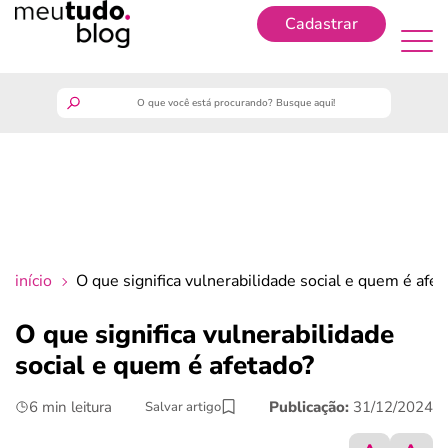
Cadastrar
Cadastrar
meutudo
guia do trabalhador
finanças
início
O que significa vulnerabilidade social e quem é afe
benefícios
O que significa vulnerabilidade
social e quem é afetado?
crédito fácil
6 min leitura
Publicação:
31/12/2024
Salvar artigo
últimas notícias