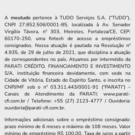
A
meutudo
pertence à TUDO Serviços S.A. (“TUDO”),
CNPJ 27.852.506/0001-85, localizada à Av. Senador
Virgílio Távora, nº 303, Meireles, Fortaleza/CE, CEP:
60170-250, uma fintech de acesso a empréstimos
consignados. Nossa atuação é pautada na Resolução nº
4.935, de 29 de julho de 2021, que disciplina a atuação
de correspondentes no país. Atuamos por intermédio da
PARATI CRÉDITO, FINANCIAMENTO E INVESTIMENTO
S/A, instituição financeira devidamente, com sede na
Cidade de Vitória, Estado do Espírito Santo, e inscrita no
CNPJ/MF sob o nº 03.311.443/0001-91 (“PARATI”) –
Canais de Atendimento da PARATI: www.parati-
cfi.com.br / Telefone: +55 (27) 2123-4777 / Ouvidoria:
ouvidoria@parati-cfi.com.br.
Informações adicionais sobre o empréstimo consignado:
prazo mínimo de 6 meses e máximo de 108 meses. Valor
mínimo de empréstimo R$ 100,00. Taxa de juros a partir