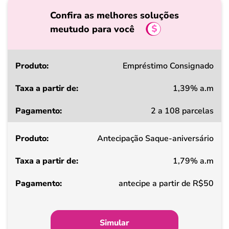
Confira as melhores soluções
meutudo para você
Produto
Empréstimo Consignado
1,39% a.m
Taxa
2 a 108 parcelas
a
partir
Antecipação Saque-aniversário
de
1,79% a.m
Pagamento
antecipe a partir de R$50
Simular