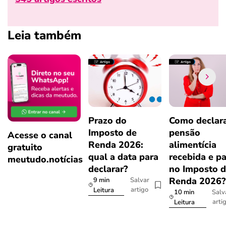
Leia também
Prazo do
Como declar
Imposto de
pensão
Acesse o canal
Renda 2026:
alimentícia
gratuito
qual a data para
recebida e p
meutudo.notícias
declarar?
no Imposto 
Renda 2026
9 min
Salvar
artigo
Leitura
10 min
Salv
arti
Leitura