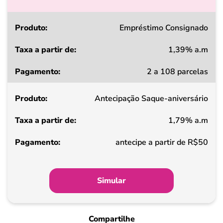
Produto
Empréstimo Consignado
1,39% a.m
Taxa
2 a 108 parcelas
a
partir
Antecipação Saque-aniversário
de
1,79% a.m
Pagamento
antecipe a partir de R$50
Simular
Compartilhe