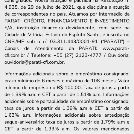
consignados. Nossa atuação é pautada na Resolução nº
4.935, de 29 de julho de 2021, que disciplina a atuação
de correspondentes no país. Atuamos por intermédio da
PARATI CRÉDITO, FINANCIAMENTO E INVESTIMENTO
S/A, instituição financeira devidamente, com sede na
Cidade de Vitória, Estado do Espírito Santo, e inscrita no
CNPJ/MF sob o nº 03.311.443/0001-91 (“PARATI”) –
Canais de Atendimento da PARATI: www.parati-
cfi.com.br / Telefone: +55 (27) 2123-4777 / Ouvidoria:
ouvidoria@parati-cfi.com.br.
Informações adicionais sobre o empréstimo consignado:
prazo mínimo de 6 meses e máximo de 108 meses. Valor
mínimo de empréstimo R$ 100,00. Taxa de juros a partir
de 1,39% a.m. e CET a partir de 1,51% a.m. Informações
adicionais sobre portabilidade de empréstimo consignado:
taxa de juros a partir de 1,39% a.m e CET a partir de
1,63% a.m. Informações adicionais sobre antecipação
saque-aniversário: taxa de juros a partir de 1,79% a.m e
CET a partir de 1,93% a.m. Os valores mencionados