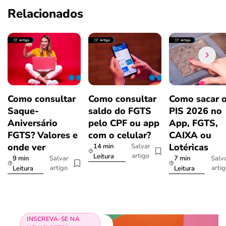
Relacionados
Como consultar
Como consultar
Como sacar 
Saque-
saldo do FGTS
PIS 2026 no
Aniversário
pelo CPF ou app
App, FGTS,
FGTS? Valores e
com o celular?
CAIXA ou
onde ver
Lotéricas
14 min
Salvar
artigo
Leitura
9 min
7 min
Salvar
Salv
artigo
arti
Leitura
Leitura
INSCREVA-SE NA