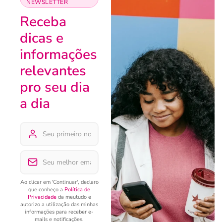
NEWSLETTER
Receba
dicas e
informações
relevantes
pro seu dia
a dia
Ao clicar em 'Continuar', declaro
que conheço a
Política de
Privacidade
da meutudo e
autorizo a utilização das minhas
informações para receber e-
mails e notificações.