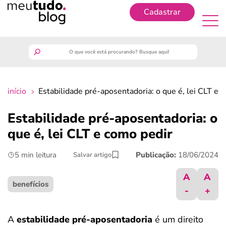
Cadastrar
Cadastrar
meutudo
início
Estabilidade pré-aposentadoria: o que é, lei CLT e 
guia do trabalhador
Estabilidade pré-aposentadoria: o
finanças
que é, lei CLT e como pedir
5 min leitura
Publicação:
18/06/2024
Salvar artigo
benefícios
A
A
crédito fácil
benefícios
-
+
últimas notícias
A
estabilidade pré-aposentadoria
é um direito