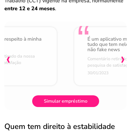
Trabalho (CCT) vigente na empresa, normalmente
entre 12 e 24 meses
.
o respeito à minha
É um aplicativo mu
de
tudo que tem nele 
não fake news
‹
›
retirado da nossa
Comentário retirado 
 satisfação
pesquisa de satisfaçã
30/01/2023
Simular empréstimo
Quem tem direito à estabilidade