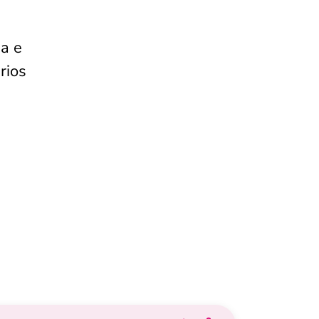
a e
rios