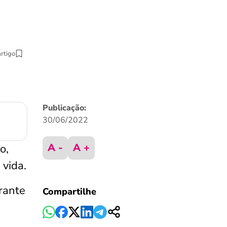
artigo
Publicação:
30/06/2022
A -
A +
o,
 vida.
rante
Compartilhe