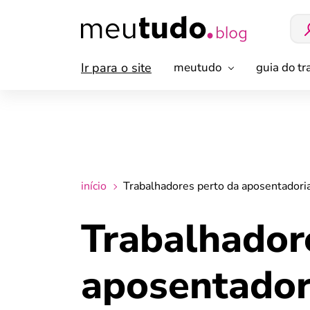
Ir para o site
meutudo
guia do t
início
Trabalhadores perto da aposentadori
Trabalhador
aposentador