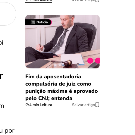
oi
r
Fim da aposentadoria
compulsória de juiz como
punição máxima é aprovado
pelo CNJ; entenda
em
4 min Leitura
Salvar artigo
u por