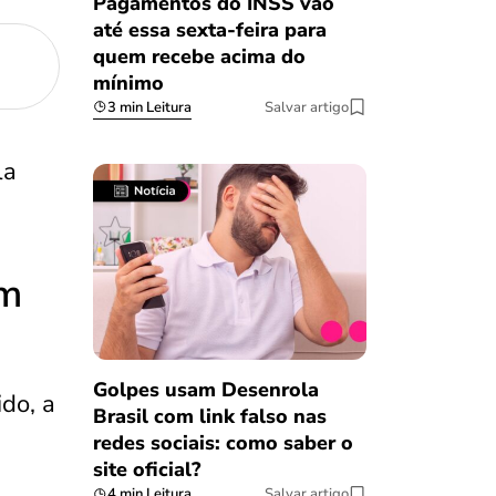
Pagamentos do INSS vão
até essa sexta-feira para
quem recebe acima do
mínimo
3 min Leitura
Salvar artigo
la
im
Golpes usam Desenrola
do, a
Brasil com link falso nas
redes sociais: como saber o
site oficial?
4 min Leitura
Salvar artigo