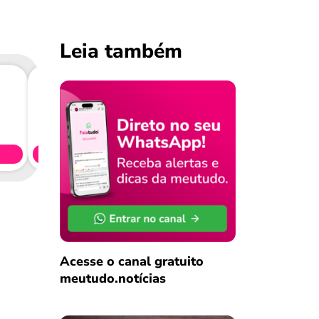
Leia também
Consig
CL
Simule 
Acesse o canal gratuito
meutudo.notícias