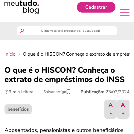
Cadastrar
Cadastrar
meutudo
início
O que é o HISCON? Conheça o extrato de emprésti
guia do trabalhador
O que é o HISCON? Conheça o
finanças
extrato de empréstimos do INSS
9 min leitura
Publicação:
25/03/2024
Salvar artigo
benefícios
A
A
crédito fácil
benefícios
-
+
últimas notícias
Aposentados, pensionistas e outros beneficiários