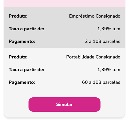
Produto
Empréstimo Consignado
1,39% a.m
Taxa
2 a 108 parcelas
a
partir
Portabilidade Consignado
de
1,39% a.m
Pagamento
60 a 108 parcelas
Simular