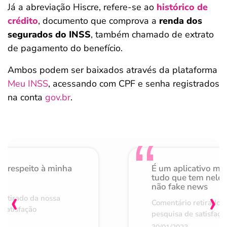
Já a abreviação Hiscre, refere-se ao
histórico de
crédito
, documento que comprova a
renda dos
segurados do INSS
, também chamado de extrato
de pagamento do benefício.
Ambos podem ser baixados através da plataforma
Meu INSS
, acessando com CPF e senha registrados
na conta
gov.br
.
o respeito à minha
É um aplicativo mu
de
tudo que tem nele 
não fake news
‹
›
retirado da nossa
Comentário retirado 
 satisfação
pesquisa de satisfaçã