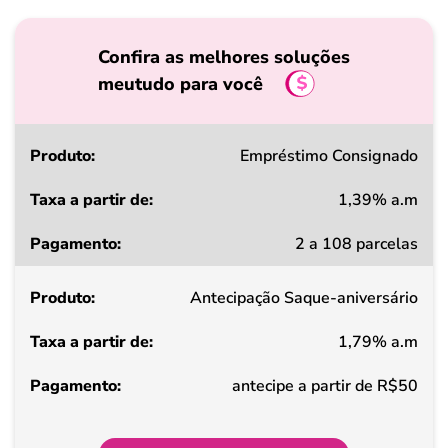
Confira as melhores soluções
meutudo para você
Produto
Empréstimo Consignado
1,39% a.m
Taxa
2 a 108 parcelas
a
partir
Antecipação Saque-aniversário
de
1,79% a.m
Pagamento
antecipe a partir de R$50