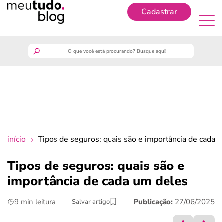
Cadastrar
Cadastrar
meutudo
guia do trabalhador
finanças
início
Tipos de seguros: quais são e importância de cada 
benefícios
Tipos de seguros: quais são e
importância de cada um deles
crédito fácil
9 min leitura
Publicação:
27/06/2025
Salvar artigo
últimas notícias