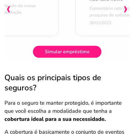
‹
›
retirado da nossa
Comentário retirado 
 satisfação
pesquisa de satisfaçã
30/01/2023
Simular empréstimo
Quais os principais tipos de
seguros?
Para o seguro te manter protegido, é importante
que você escolha a modalidade que tenha a
cobertura ideal para a sua necessidade.
A cobertura é basicamente o conjunto de eventos