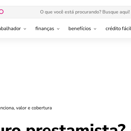
rabalhador
finanças
benefícios
crédito fáci
ciona, valor e cobertura
uro prestamista