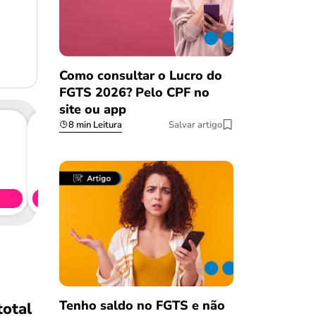
Como consultar o Lucro do
FGTS 2026? Pelo CPF no
site ou app
8 min Leitura
Salvar artigo
Consig
CL
Simule 
Tenho saldo no FGTS e não
total