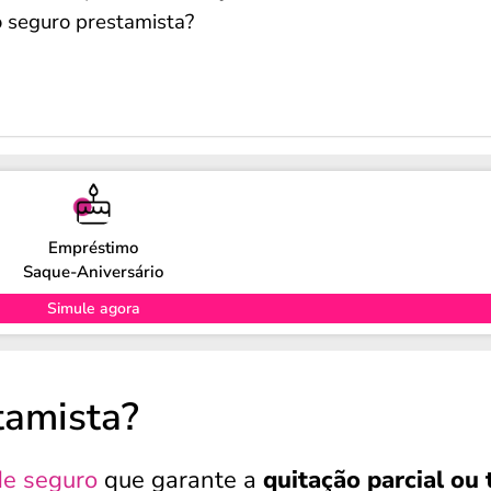
o seguro prestamista?
Empréstimo
Saque-Aniversário
Simule agora
tamista?
de seguro
que garante a
quitação parcial ou 