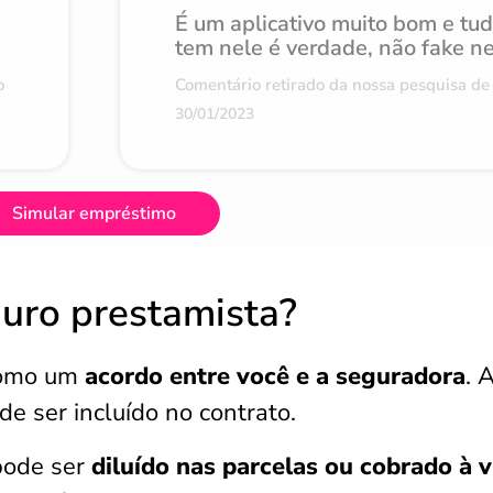
É um aplicativo muito bom e tu
tem nele é verdade, não fake n
o
Comentário retirado da nossa pesquisa de 
30/01/2023
Simular empréstimo
uro prestamista?
como um
acordo entre você e a seguradora
. 
de ser incluído no contrato.
pode ser
diluído nas parcelas ou cobrado à v