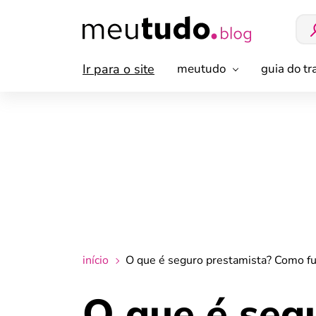
Ir para o site
meutudo
guia do t
início
O que é seguro prestamista? Como fun
O que é seg