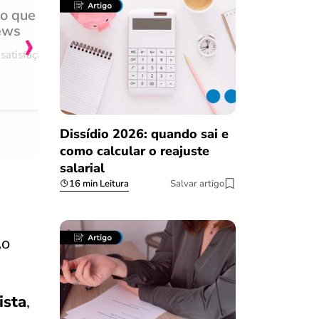
do que
Achei muito rápido, sem 
›
ews
burocracia
satisfação
Comentário retirado da nossa pes
08/03/2023
Dissídio 2026: quando sai e
como calcular o reajuste
salarial
16 min Leitura
Salvar artigo
Ao
ista
,