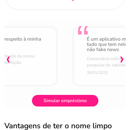
o respeito à minha
É um aplicativo mu
de
tudo que tem nele 
não fake news
‹
›
retirado da nossa
Comentário retirado 
 satisfação
pesquisa de satisfaçã
30/01/2023
Simular empréstimo
Vantagens de ter o nome limpo