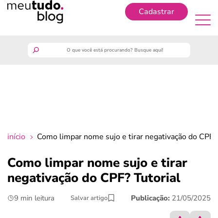
Cadastrar
Cadastrar
meutudo
guia do trabalhador
finanças
início
Como limpar nome sujo e tirar negativação do CPF? 
benefícios
Como limpar nome sujo e tirar
negativação do CPF? Tutorial
crédito fácil
9 min leitura
Publicação:
21/05/2025
Salvar artigo
últimas notícias