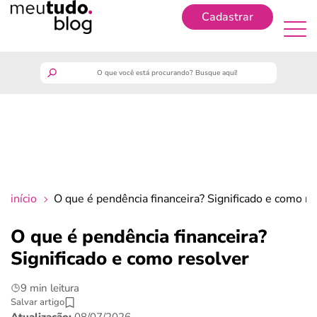
Cadastrar
Cadastrar
meutudo
guia do trabalhador
finanças
início
O que é pendência financeira? Significado e como re
benefícios
O que é pendência financeira?
Significado e como resolver
crédito fácil
9 min leitura
últimas notícias
Salvar artigo