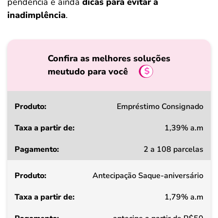
pendência e ainda
dicas para evitar a
inadimplência
.
Confira as melhores soluções
meutudo para você
Produto
Empréstimo Consignado
1,39% a.m
Taxa
2 a 108 parcelas
a
partir
Antecipação Saque-aniversário
de
1,79% a.m
Pagamento