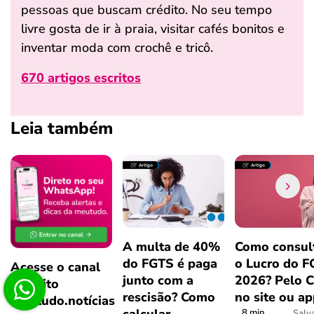
pessoas que buscam crédito. No seu tempo
livre gosta de ir à praia, visitar cafés bonitos e
inventar moda com crochê e tricô.
670 artigos escritos
Leia também
A multa de 40%
Como consul
do FGTS é paga
o Lucro do 
Acesse o canal
junto com a
2026? Pelo 
gratuito
rescisão? Como
no site ou a
meutudo.notícias
8 min
Salv