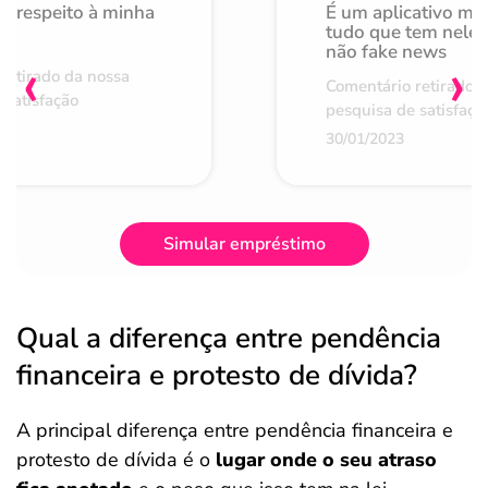
o respeito à minha
É um aplicativo mu
de
tudo que tem nele 
não fake news
‹
›
retirado da nossa
Comentário retirado 
 satisfação
pesquisa de satisfaçã
30/01/2023
Simular empréstimo
Qual a diferença entre pendência
financeira e protesto de dívida?
A principal diferença entre pendência financeira e
protesto de dívida é o
lugar onde o seu atraso