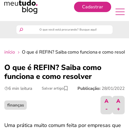
Cadastrar
Cadastrar
meutudo
início
O que é REFIN? Saiba como funciona e como resol
guia do trabalhador
O que é REFIN? Saiba como
finanças
funciona e como resolver
6 min leitura
Publicação:
28/01/2022
Salvar artigo
benefícios
A
A
crédito fácil
finanças
-
+
últimas notícias
Uma prática muito comum feita por empresas que