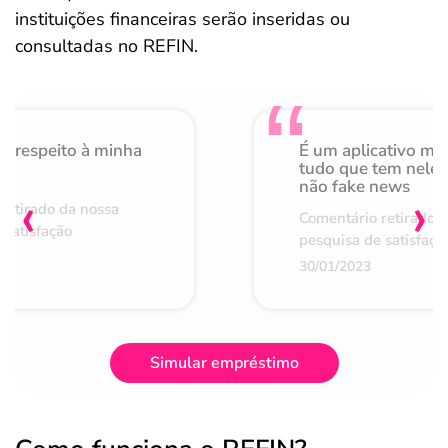
instituições financeiras serão inseridas ou
consultadas no REFIN.
o respeito à minha
É um aplicativo mu
de
tudo que tem nele 
não fake news
‹
›
retirado da nossa
Comentário retirado 
 satisfação
pesquisa de satisfaçã
30/01/2023
Simular empréstimo