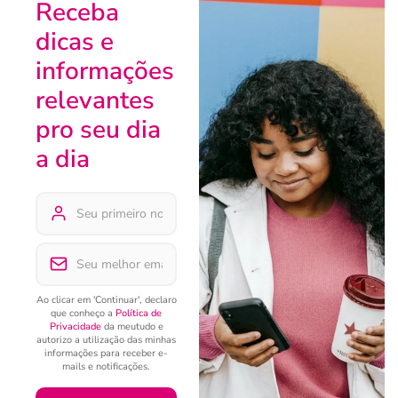
Receba
dicas e
informações
relevantes
pro seu dia
a dia
Ao clicar em 'Continuar', declaro
que conheço a
Política de
Privacidade
da meutudo e
autorizo a utilização das minhas
informações para receber e-
mails e notificações.