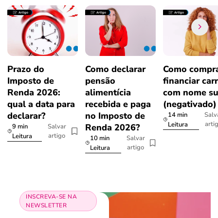
Prazo do
Como declarar
Como compra
Imposto de
pensão
financiar car
Renda 2026:
alimentícia
com nome su
qual a data para
recebida e paga
(negativado)
declarar?
no Imposto de
14 min
Salv
arti
Leitura
Renda 2026?
9 min
Salvar
artigo
Leitura
10 min
Salvar
artigo
Leitura
INSCREVA-SE NA
NEWSLETTER