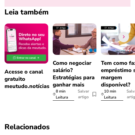
Leia também
Como negociar
Tem como fa
salário?
empréstimo 
Acesse o canal
Estratégias para
margem
gratuito
ganhar mais
disponível?
meutudo.notícias
8 min
10 min
Salvar
Salv
artigo
arti
Leitura
Leitura
Relacionados