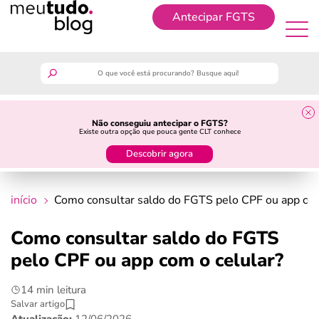
Antecipar FGTS
Antecipar FGTS
meutudo
Não conseguiu antecipar o FGTS?
Existe outra opção que pouca gente CLT conhece
guia do trabalhador
Descobrir agora
finanças
início
Como consultar saldo do FGTS pelo CPF ou app com
benefícios
Como consultar saldo do FGTS
pelo CPF ou app com o celular?
crédito fácil
14 min leitura
últimas notícias
Salvar artigo