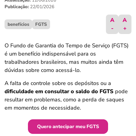
Atualização:
12/06/2026
ferramentas
Publicação:
22/01/2026
A
A
benefícios
FGTS
-
+
O Fundo de Garantia do Tempo de Serviço (FGTS)
é um benefício indispensável para os
trabalhadores brasileiros, mas muitos ainda têm
dúvidas sobre como acessá-lo.
A falta de controle sobre os depósitos ou a
dificuldade em consultar o saldo do FGTS
pode
resultar em problemas, como a perda de saques
em momentos de necessidade.
Quero antecipar meu FGTS