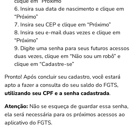
clique em “Próximo”
Insira sua data de nascimento e clique em
“Próximo”
Insira seu CEP e clique em “Próximo”
Insira seu e-mail duas vezes e clique em
“Próximo”
Digite uma senha para seus futuros acessos
duas vezes, clique em “Não sou um robô” e
clique em “Cadastre-se”
Pronto! Após concluir seu cadastro, você estará
apto a fazer a consulta do seu saldo do FGTS,
utilizando seu CPF e a senha cadastrada
.
Atenção:
Não se esqueça de guardar essa senha,
ela será necessária para os próximos acessos ao
aplicativo do FGTS.
Salvar Ferramenta
Salvar Ferramenta
Salvar Ferramenta