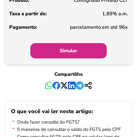
Consignado Privado CLT
de
1,89% a.m.
Pagamento
parcelamento em até 96x
Simular
Compartilhe
O que você vai ler neste artigo:
Onde fazer consulta do FGTS?
5 maneiras de consultar o saldo do FGTS pelo CPF
Como consultar FGTS pelo CPF no celular (app do