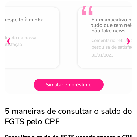
o respeito à minha
É um aplicativo mu
de
tudo que tem nele 
não fake news
‹
›
retirado da nossa
Comentário retirado 
 satisfação
pesquisa de satisfaçã
30/01/2023
Simular empréstimo
5 maneiras de consultar o saldo do
FGTS pelo CPF