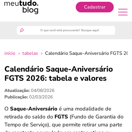
Cadastrar
Cadastrar
meutudo
início
tabelas
Calendário Saque-Aniversário FGTS 2026
guia do trabalhador
Calendário Saque-Aniversário
finanças
FGTS 2026: tabela e valores
Atualização:
04/08/2026
benefícios
Publicação:
02/03/2026
crédito fácil
O
Saque-Aniversário
é uma modalidade de
retirada do saldo do
FGTS
(Fundo de Garantia do
últimas notícias
Tempo de Serviço), que permite retirar uma parte