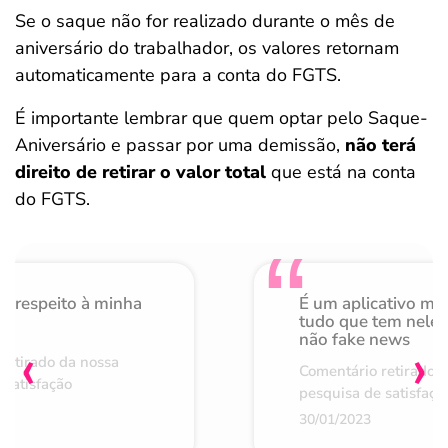
Se o saque não for realizado durante o mês de
aniversário do trabalhador, os valores retornam
automaticamente para a conta do FGTS.
É importante lembrar que quem optar pelo Saque-
Aniversário e passar por uma demissão,
não terá
direito de retirar o valor total
que está na conta
do FGTS.
o respeito à minha
É um aplicativo mu
de
tudo que tem nele 
não fake news
‹
›
retirado da nossa
Comentário retirado 
 satisfação
pesquisa de satisfaçã
30/01/2023