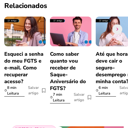
Relacionados
Esqueci a senha
Como saber
Até que hora
do meu FGTS e
quanto vou
deve cair o
e-mail. Como
receber de
seguro-
recuperar
Saque-
desemprego 
acesso?
Aniversário do
minha conta
FGTS?
8 min
6 min
Salvar
Salv
artigo
arti
Leitura
Leitura
7 min
Salvar
artigo
Leitura