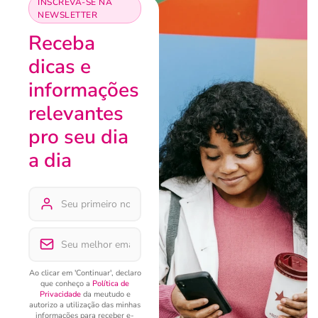
INSCREVA-SE NA
NEWSLETTER
Receba
dicas e
informações
relevantes
pro seu dia
a dia
Ao clicar em 'Continuar', declaro
que conheço a
Política de
Privacidade
da meutudo e
autorizo a utilização das minhas
informações para receber e-