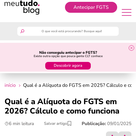
Antecipar FGTS
Antecipar FGTS
meutudo
Não conseguiu antecipar o FGTS?
Existe outra opção que pouca gente CLT conhece
guia do trabalhador
Descobrir agora
finanças
início
Qual é a Alíquota do FGTS em 2025? Cálculo e com
benefícios
Qual é a Alíquota do FGTS em
2026? Cálculo e como funciona
crédito fácil
6 min leitura
Publicação:
09/01/2025
Salvar artigo
últimas notícias