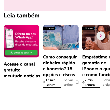
Leia também
Como conseguir
Empréstimo
dinheiro rápido
garantia de
Acesse o canal
e honesto? 15
iPhone: o qu
gratuito
opções e riscos
e como func
meutudo.notícias
17 min
7 min
Salvar
Salv
artigo
arti
Leitura
Leitura