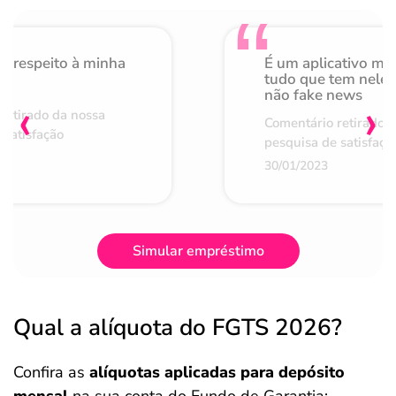
o respeito à minha
É um aplicativo mu
de
tudo que tem nele 
não fake news
‹
›
retirado da nossa
Comentário retirado 
 satisfação
pesquisa de satisfaçã
30/01/2023
Simular empréstimo
Qual a alíquota do FGTS 2026?
Confira as
alíquotas aplicadas para depósito