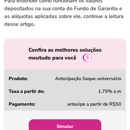
Para entender como funcionam os valores
depositados na sua conta do Fundo de Garantia e
as alíquotas aplicadas sobre ele, continue a leitura
desse artigo.
Confira as melhores soluções
meutudo para você
Produto
Antecipação Saque-aniversário
1,79% a.m
Taxa
antecipe a partir de R$50
a
partir
de
Simular