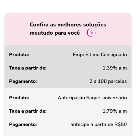
Confira as melhores soluções
meutudo para você
Produto
Empréstimo Consignado
1,39% a.m
Taxa
2 a 108 parcelas
a
partir
Antecipação Saque-aniversário
de
1,79% a.m
Pagamento
antecipe a partir de R$50