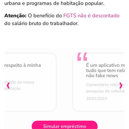
urbana e programas de habitação popular.
Atenção:
O benefício do
FGTS não é descontado
do salário bruto do trabalhador.
o respeito à minha
É um aplicativo mu
de
tudo que tem nele 
não fake news
‹
›
retirado da nossa
Comentário retirado 
 satisfação
pesquisa de satisfaçã
30/01/2023
Simular empréstimo