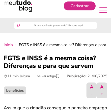
Cadastrar
Cadastrar
meutudo
início
FGTS e INSS é a mesma coisa? Diferenças e para q
guia do trabalhador
FGTS e INSS é a mesma coisa?
finanças
Diferenças e para que servem
11 min leitura
Publicação:
21/08/2025
Salvar artigo
benefícios
A
A
crédito fácil
benefícios
-
+
últimas notícias
Assim que o cidadão consegue o primeiro emprego