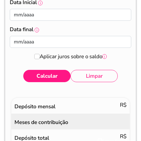
Data Inicial
Data final
Aplicar juros sobre o saldo
Calcular
Limpar
Eventos
Valores
R$
Depósito mensal
Meses de contribuição
R$
Depósito total
Salvar Ferramenta
Salvar Ferramenta
Salvar Ferramenta