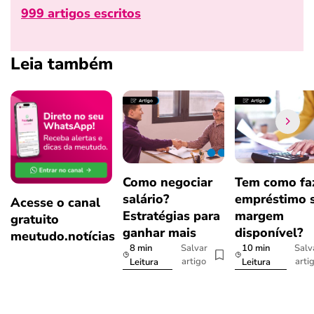
999 artigos escritos
Leia também
Como negociar
Tem como fa
salário?
empréstimo 
Acesse o canal
Estratégias para
margem
gratuito
ganhar mais
disponível?
meutudo.notícias
8 min
10 min
Salvar
Salv
artigo
arti
Leitura
Leitura