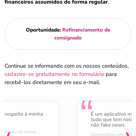
financeiros assumidos de forma regular
.
Oportunidade:
Refinanciamento de
consignado
Continue se informando com os nossos conteúdos,
cadastre-se gratuitamente no formulário
para
recebê-los diretamente em seu e-mail.
o respeito à minha
É um aplicativo mu
de
tudo que tem nele 
não fake news
‹
›
retirado da nossa
Comentário retirado 