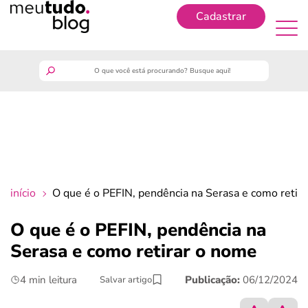
Cadastrar
Cadastrar
meutudo
guia do trabalhador
finanças
início
O que é o PEFIN, pendência na Serasa e como retir
benefícios
O que é o PEFIN, pendência na
Serasa e como retirar o nome
crédito fácil
4 min leitura
Publicação:
06/12/2024
Salvar artigo
últimas notícias