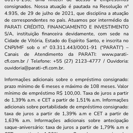
consignados. Nossa atuação é pautada na Resolução nº
4.935, de 29 de julho de 2021, que disciplina a atuação
de correspondentes no país. Atuamos por intermédio da
PARATI CRÉDITO, FINANCIAMENTO E INVESTIMENTO
S/A, instituição financeira devidamente, com sede na
Cidade de Vitória, Estado do Espírito Santo, e inscrita no
CNPJ/MF sob o nº 03.311.443/0001-91 (“PARATI”) –
Canais de Atendimento da PARATI: www.parati-
cfi.com.br / Telefone: +55 (27) 2123-4777 / Ouvidoria:
ouvidoria@parati-cfi.com.br.
Informações adicionais sobre o empréstimo consignado:
prazo mínimo de 6 meses e máximo de 108 meses. Valor
mínimo de empréstimo R$ 100,00. Taxa de juros a partir
de 1,39% a.m. e CET a partir de 1,51% a.m. Informações
adicionais sobre portabilidade de empréstimo consignado:
taxa de juros a partir de 1,39% a.m e CET a partir de
1,63% a.m. Informações adicionais sobre antecipação
saque-aniversário: taxa de juros a partir de 1,79% a.m e