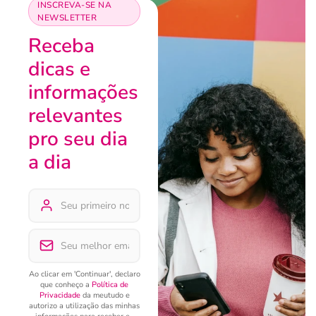
INSCREVA-SE NA
NEWSLETTER
Receba
dicas e
informações
relevantes
pro seu dia
a dia
Ao clicar em 'Continuar', declaro
que conheço a
Política de
Privacidade
da meutudo e
autorizo a utilização das minhas