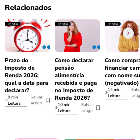
Relacionados
Prazo do
Como declarar
Como compra
Imposto de
pensão
financiar car
Renda 2026:
alimentícia
com nome su
qual a data para
recebida e paga
(negativado)
declarar?
no Imposto de
14 min
Salv
arti
Leitura
Renda 2026?
9 min
Salvar
artigo
Leitura
10 min
Salvar
artigo
Leitura