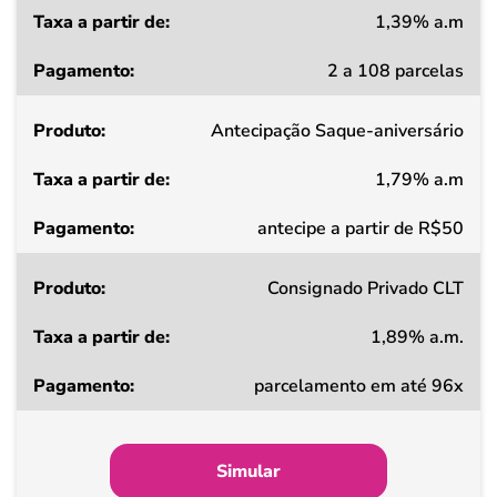
1,39% a.m
Taxa
2 a 108 parcelas
a
partir
Antecipação Saque-aniversário
de
1,79% a.m
Pagamento
antecipe a partir de R$50
Consignado Privado CLT
1,89% a.m.
parcelamento em até 96x
Simular