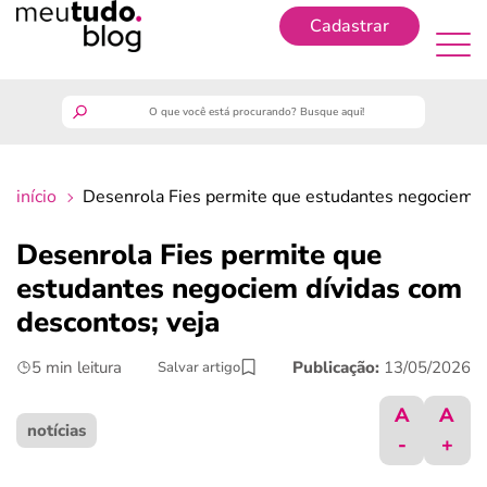
Cadastrar
Cadastrar
meutudo
início
Desenrola Fies permite que estudantes negociem d
guia do trabalhador
Desenrola Fies permite que
finanças
estudantes negociem dívidas com
descontos; veja
benefícios
5 min leitura
Publicação:
13/05/2026
Salvar artigo
crédito fácil
A
A
notícias
-
+
últimas notícias