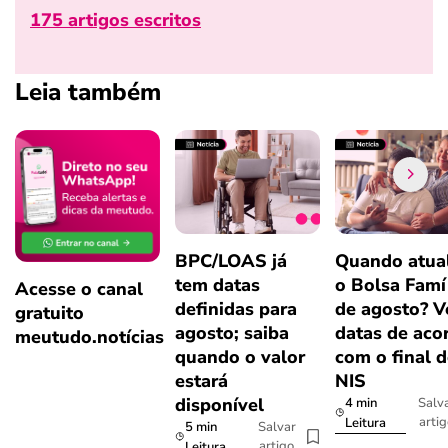
175 artigos escritos
Leia também
BPC/LOAS já
Quando atual
tem datas
o Bolsa Famí
Acesse o canal
definidas para
de agosto? V
gratuito
agosto; saiba
datas de aco
meutudo.notícias
quando o valor
com o final 
estará
NIS
disponível
4 min
Salv
arti
Leitura
5 min
Salvar
artigo
Leitura