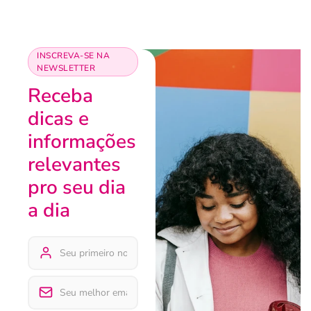
INSCREVA-SE NA
NEWSLETTER
Receba
dicas e
informações
relevantes
pro seu dia
a dia