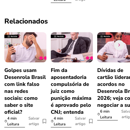
Relacionados
Golpes usam
Fim da
Dívidas de
Desenrola Brasil
aposentadoria
cartão lider
com link falso
compulsória de
acordos no
nas redes
juiz como
Desenrola Br
sociais: como
punição máxima
2026; veja c
saber o site
é aprovado pelo
negociar a s
oficial?
CNJ; entenda
6 min
Salv
arti
Leitura
4 min
4 min
Salvar
Salvar
artigo
artigo
Leitura
Leitura