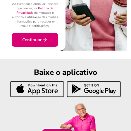
Ao clicar em 'Continuar', declaro
que conheço a
Política de
Privacidade
da meutudo e
autorizo a utilização das minhas
informações para receber e-
mails e notificações.
Continuar
Baixe o aplicativo