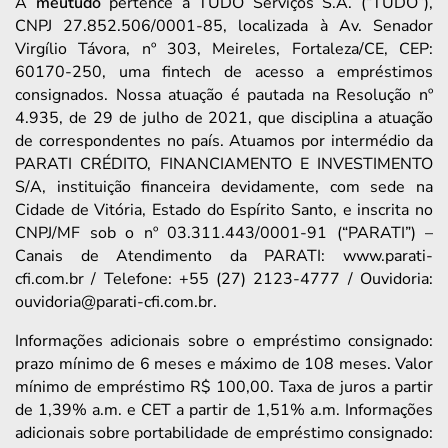
A
meutudo
pertence à TUDO Serviços S.A. (“TUDO”),
CNPJ 27.852.506/0001-85, localizada à Av. Senador
Virgílio Távora, nº 303, Meireles, Fortaleza/CE, CEP:
60170-250, uma fintech de acesso a empréstimos
consignados. Nossa atuação é pautada na Resolução nº
4.935, de 29 de julho de 2021, que disciplina a atuação
de correspondentes no país. Atuamos por intermédio da
PARATI CRÉDITO, FINANCIAMENTO E INVESTIMENTO
S/A, instituição financeira devidamente, com sede na
Cidade de Vitória, Estado do Espírito Santo, e inscrita no
CNPJ/MF sob o nº 03.311.443/0001-91 (“PARATI”) –
Canais de Atendimento da PARATI: www.parati-
cfi.com.br / Telefone: +55 (27) 2123-4777 / Ouvidoria:
ouvidoria@parati-cfi.com.br.
Informações adicionais sobre o empréstimo consignado:
prazo mínimo de 6 meses e máximo de 108 meses. Valor
mínimo de empréstimo R$ 100,00. Taxa de juros a partir
de 1,39% a.m. e CET a partir de 1,51% a.m. Informações
adicionais sobre portabilidade de empréstimo consignado: