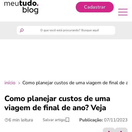
Cadastrar
Cadastrar
meutudo
guia do trabalhador
finanças
início
Como planejar custos de uma viagem de final de an
benefícios
Como planejar custos de uma
viagem de final de ano? Veja
crédito fácil
6 min leitura
Publicação:
07/11/2023
Salvar artigo
últimas notícias