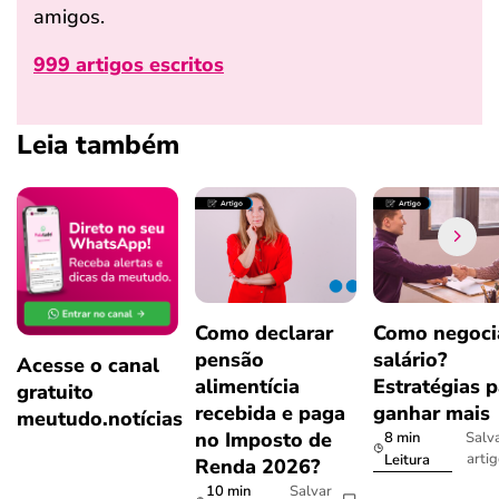
amigos.
999 artigos escritos
Leia também
Como declarar
Como negoci
pensão
salário?
Acesse o canal
alimentícia
Estratégias p
gratuito
recebida e paga
ganhar mais
meutudo.notícias
no Imposto de
8 min
Salv
arti
Leitura
Renda 2026?
10 min
Salvar