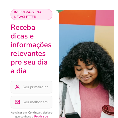
INSCREVA-SE NA
NEWSLETTER
Receba
dicas e
informações
relevantes
pro seu dia
a dia
Ao clicar em 'Continuar', declaro
que conheço a
Política de