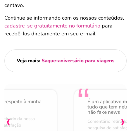
centavo.
Continue se informando com os nossos conteúdos,
cadastre-se gratuitamente no formulário
para
recebê-los diretamente em seu e-mail.
Veja mais:
Saque-aniversário para viagens
o respeito à minha
É um aplicativo mu
de
tudo que tem nele 
não fake news
‹
›
retirado da nossa
Comentário retirado 
 satisfação
pesquisa de satisfaçã