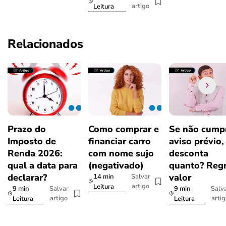
artigo
Leitura
Relacionados
Prazo do
Como comprar e
Se não cumpr
Imposto de
financiar carro
aviso prévio,
Renda 2026:
com nome sujo
desconta
qual a data para
(negativado)
quanto? Regr
declarar?
valor
14 min
Salvar
artigo
Leitura
9 min
9 min
Salvar
Salv
artigo
arti
Leitura
Leitura