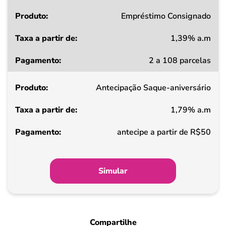
Produto
Empréstimo Consignado
1,39% a.m
Taxa
2 a 108 parcelas
a
partir
Antecipação Saque-aniversário
de
1,79% a.m
Pagamento
antecipe a partir de R$50
Simular
Compartilhe