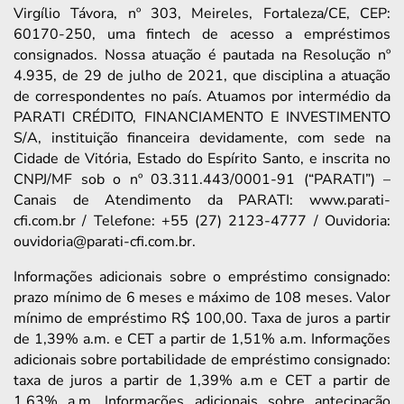
Virgílio Távora, nº 303, Meireles, Fortaleza/CE, CEP:
60170-250, uma fintech de acesso a empréstimos
consignados. Nossa atuação é pautada na Resolução nº
4.935, de 29 de julho de 2021, que disciplina a atuação
de correspondentes no país. Atuamos por intermédio da
PARATI CRÉDITO, FINANCIAMENTO E INVESTIMENTO
S/A, instituição financeira devidamente, com sede na
Cidade de Vitória, Estado do Espírito Santo, e inscrita no
CNPJ/MF sob o nº 03.311.443/0001-91 (“PARATI”) –
Canais de Atendimento da PARATI: www.parati-
cfi.com.br / Telefone: +55 (27) 2123-4777 / Ouvidoria:
ouvidoria@parati-cfi.com.br.
Informações adicionais sobre o empréstimo consignado:
prazo mínimo de 6 meses e máximo de 108 meses. Valor
mínimo de empréstimo R$ 100,00. Taxa de juros a partir
de 1,39% a.m. e CET a partir de 1,51% a.m. Informações
adicionais sobre portabilidade de empréstimo consignado:
taxa de juros a partir de 1,39% a.m e CET a partir de
1,63% a.m. Informações adicionais sobre antecipação