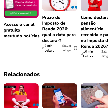
Prazo do
Como declar
Imposto de
pensão
Acesse o canal
Renda 2026:
alimentícia
gratuito
qual a data para
recebida e p
meutudo.notícias
declarar?
no Imposto 
Renda 2026
9 min
Salvar
artigo
Leitura
10 min
Salv
arti
Leitura
Relacionados