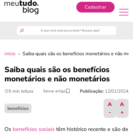
Cadastrar
Cadastrar
meutudo
início
Saiba quais são os benefícios monetários e não mon
guia do trabalhador
Saiba quais são os benefícios
finanças
monetários e não monetários
5 min leitura
Publicação:
12/01/2024
Salvar artigo
benefícios
A
A
crédito fácil
benefícios
-
+
últimas notícias
Os
benefícios sociais
têm histórico recente e são de