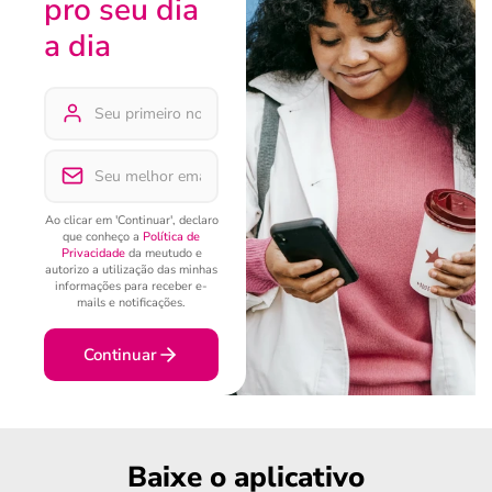
pro seu dia
a dia
Ao clicar em 'Continuar', declaro
que conheço a
Política de
Privacidade
da meutudo e
autorizo a utilização das minhas
informações para receber e-
mails e notificações.
Continuar
Baixe o aplicativo