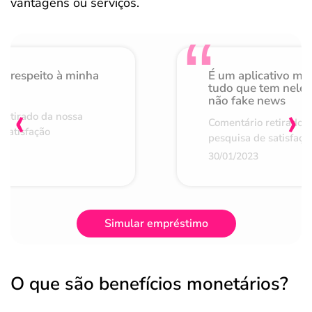
vantagens ou serviços.
o respeito à minha
É um aplicativo mu
de
tudo que tem nele 
não fake news
‹
›
retirado da nossa
Comentário retirado 
 satisfação
pesquisa de satisfaçã
30/01/2023
Simular empréstimo
O que são benefícios monetários?