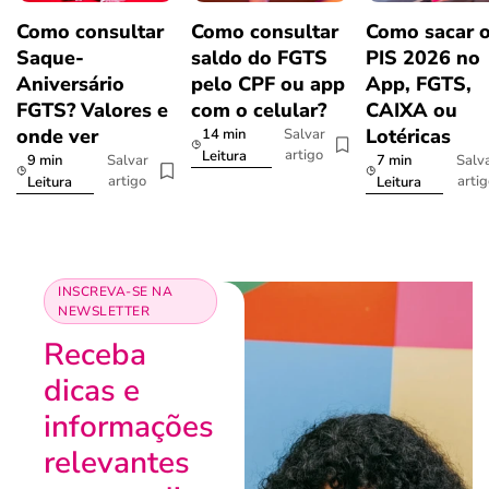
Como consultar
Como consultar
Como sacar 
Saque-
saldo do FGTS
PIS 2026 no
Aniversário
pelo CPF ou app
App, FGTS,
FGTS? Valores e
com o celular?
CAIXA ou
onde ver
Lotéricas
14 min
Salvar
artigo
Leitura
9 min
7 min
Salvar
Salv
artigo
arti
Leitura
Leitura
INSCREVA-SE NA
NEWSLETTER
Receba
dicas e
informações
relevantes