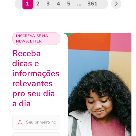
1
2
3
4
5
…
361
INSCREVA-SE NA
NEWSLETTER
Receba
dicas e
informações
relevantes
pro seu dia
a dia