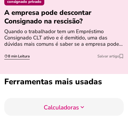
consignado privado
A empresa pode descontar
N
Consignado na rescisão​?
t
Quando o trabalhador tem um Empréstimo
N
Consignado CLT ativo e é demitido, uma das
l
dúvidas mais comuns é saber se a empresa pode…
e
s
8 min Leitura
Salvar artigo
Ferramentas mais usadas
Calculadoras