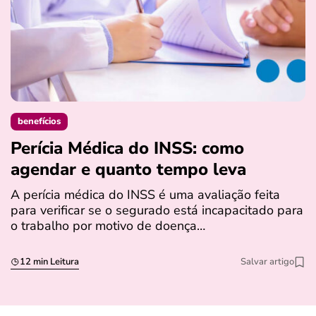
benefícios
Perícia Médica do INSS: como
D
agendar e quanto tempo leva
a
s
A perícia médica do INSS é uma avaliação feita
para verificar se o segurado está incapacitado para
O
o trabalho por motivo de doença…
I
q
12 min Leitura
Salvar artigo