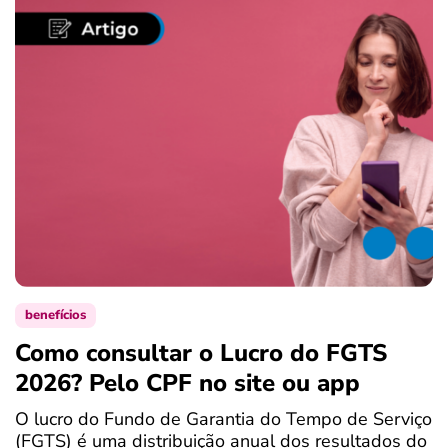
benefícios
Como consultar o Lucro do FGTS
C
2026? Pelo CPF no site ou app
P
O lucro do Fundo de Garantia do Tempo de Serviço
S
(FGTS) é uma distribuição anual dos resultados do
d