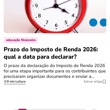
educação financeira
Prazo do Imposto de Renda 2026:
C
qual a data para declarar?
r
R
O prazo da declaração do Imposto de Renda 2026
foi uma etapa importante para os contribuintes que
A
precisaram organizar documentos e enviar a…
m
9 min Leitura
Salvar artigo
q
S