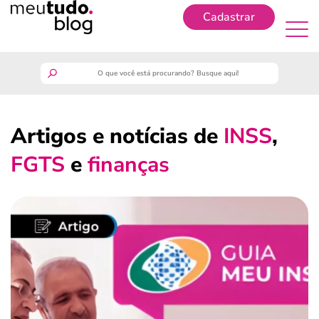
Cadastrar
Cadastrar
meutudo
Artigos e notícias de
INSS
,
guia do trabalhador
FGTS
e
finanças
finanças
benefícios
crédito fácil
últimas notícias