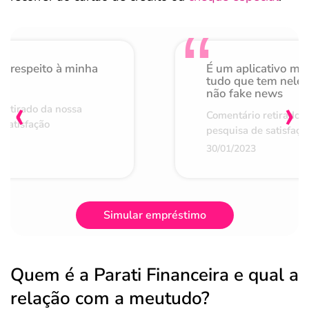
o respeito à minha
É um aplicativo mu
de
tudo que tem nele 
não fake news
‹
›
retirado da nossa
Comentário retirado 
 satisfação
pesquisa de satisfaçã
30/01/2023
Simular empréstimo
Quem é a Parati Financeira e qual a
relação com a meutudo?