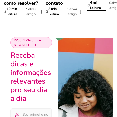
como resolver?
contato
6 min
Salv
arti
Leitura
10 min
8 min
Salvar
Salvar
artigo
artigo
Leitura
Leitura
INSCREVA-SE NA
NEWSLETTER
Receba
dicas e
informações
relevantes
pro seu dia
a dia