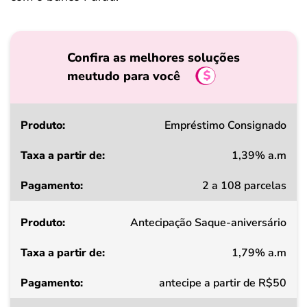
Confira as melhores soluções
meutudo para você
Produto
Empréstimo Consignado
1,39% a.m
Taxa
2 a 108 parcelas
a
partir
Antecipação Saque-aniversário
de
1,79% a.m
Pagamento
antecipe a partir de R$50