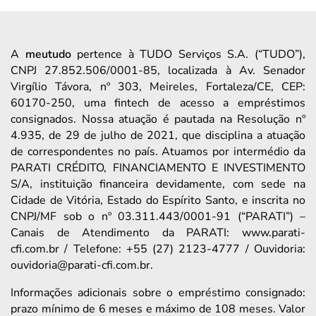
A
meutudo
pertence à TUDO Serviços S.A. (“TUDO”),
CNPJ 27.852.506/0001-85, localizada à Av. Senador
Virgílio Távora, nº 303, Meireles, Fortaleza/CE, CEP:
60170-250, uma fintech de acesso a empréstimos
consignados. Nossa atuação é pautada na Resolução nº
4.935, de 29 de julho de 2021, que disciplina a atuação
de correspondentes no país. Atuamos por intermédio da
PARATI CRÉDITO, FINANCIAMENTO E INVESTIMENTO
S/A, instituição financeira devidamente, com sede na
Cidade de Vitória, Estado do Espírito Santo, e inscrita no
CNPJ/MF sob o nº 03.311.443/0001-91 (“PARATI”) –
Canais de Atendimento da PARATI: www.parati-
cfi.com.br / Telefone: +55 (27) 2123-4777 / Ouvidoria:
ouvidoria@parati-cfi.com.br.
Informações adicionais sobre o empréstimo consignado:
prazo mínimo de 6 meses e máximo de 108 meses. Valor