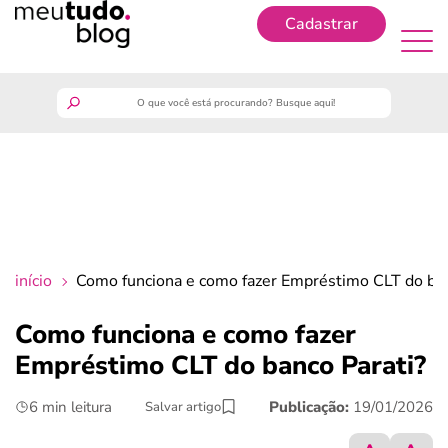
Cadastrar
Cadastrar
meutudo
guia do trabalhador
finanças
início
Como funciona e como fazer Empréstimo CLT do ban
benefícios
Como funciona e como fazer
Empréstimo CLT do banco Parati?
crédito fácil
6 min leitura
Publicação:
19/01/2026
Salvar artigo
últimas notícias