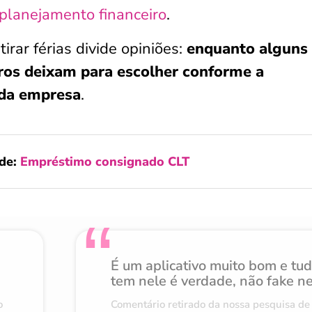
planejamento financeiro
.
rar férias divide opiniões:
enquanto alguns
ros deixam para escolher conforme a
 da empresa
.
de:
Empréstimo consignado CLT
É um aplicativo muito bom e tu
tem nele é verdade, não fake n
o
Comentário retirado da nossa pesquisa de 