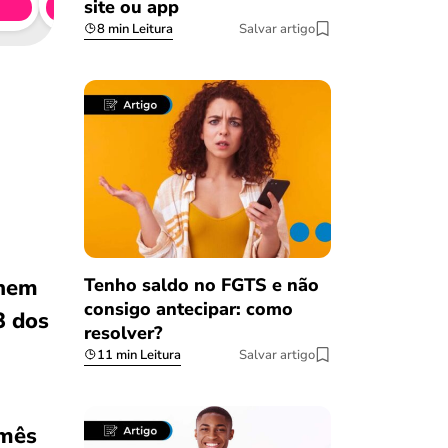
site ou app
Simule 
8 min Leitura
Salvar artigo
Tenho saldo no FGTS e não
 nem
consigo antecipar: como
3 dos
resolver?
11 min Leitura
Salvar artigo
 mês