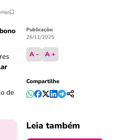
artigo
bono
Publicação:
26/11/2025
A -
A +
ores
lar
Compartilhe
lo de
Leia também