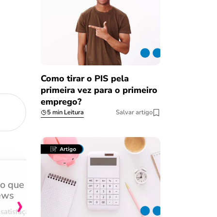
Como tirar o PIS pela
primeira vez para o primeiro
emprego?
5 min Leitura
Salvar artigo
do que
Achei muito rápido, sem 
›
ews
burocracia
satisfação
Comentário retirado da nossa pes