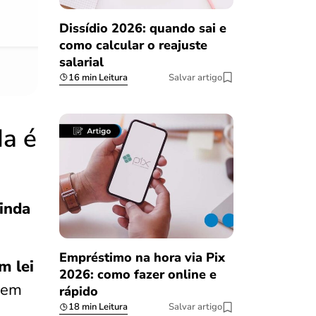
08/03/2023
Dissídio 2026: quando sai e
como calcular o reajuste
salarial
16 min Leitura
Salvar artigo
da é
ainda
Empréstimo na hora via Pix
m lei
2026: como fazer online e
o em
rápido
18 min Leitura
Salvar artigo