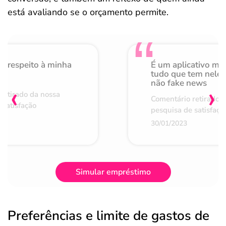
está avaliando se o orçamento permite.
o respeito à minha
É um aplicativo mu
de
tudo que tem nele 
não fake news
‹
›
retirado da nossa
Comentário retirado 
 satisfação
pesquisa de satisfaçã
30/01/2023
Simular empréstimo
Preferências e limite de gastos de