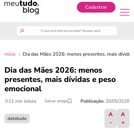
Cadastrar
Cadastrar
meutudo
início
Dia das Mães 2026: menos presentes, mais dívidas
guia do trabalhador
Dia das Mães 2026: menos
finanças
presentes, mais dívidas e peso
emocional
benefícios
11 min leitura
Publicação:
20/05/2026
Salvar artigo
crédito fácil
A
A
datatudo
-
+
últimas notícias