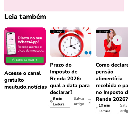
Leia também
Prazo do
Como declar
Imposto de
pensão
Acesse o canal
Renda 2026:
alimentícia
gratuito
qual a data para
recebida e p
meutudo.notícias
declarar?
no Imposto 
Renda 2026
9 min
Salvar
artigo
Leitura
10 min
Salv
arti
Leitura