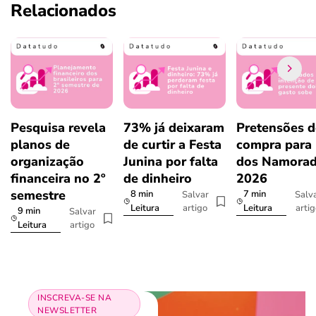
Relacionados
Pesquisa revela
73% já deixaram
Pretensões d
planos de
de curtir a Festa
compra para 
organização
Junina por falta
dos Namora
financeira no 2º
de dinheiro
2026
semestre
8 min
7 min
Salvar
Salv
artigo
arti
Leitura
Leitura
9 min
Salvar
artigo
Leitura
INSCREVA-SE NA
NEWSLETTER