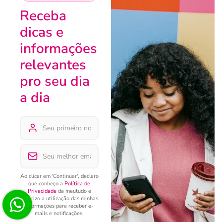
Receba
dicas e
informações
relevantes
pro seu dia
a dia
Ao clicar em 'Continuar', declaro
que conheço a
Política de
Privacidade
da meutudo e
autorizo a utilização das minhas
informações para receber e-
mails e notificações.