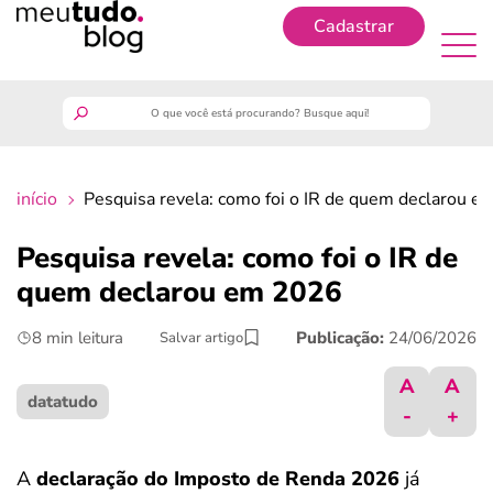
Cadastrar
Cadastrar
meutudo
início
Pesquisa revela: como foi o IR de quem declarou 
guia do trabalhador
Pesquisa revela: como foi o IR de
finanças
quem declarou em 2026
8 min leitura
Publicação:
24/06/2026
Salvar artigo
benefícios
A
A
crédito fácil
datatudo
-
+
últimas notícias
A
declaração do Imposto de Renda 2026
já