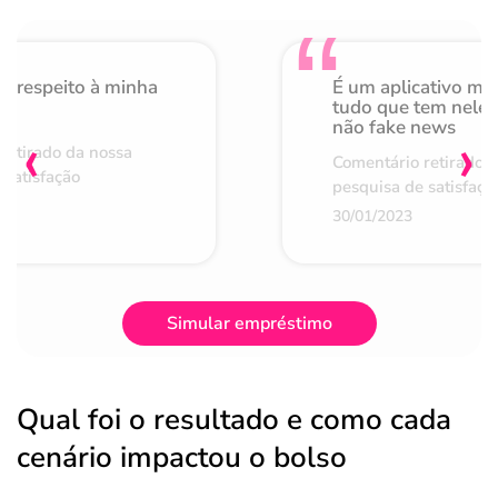
o respeito à minha
É um aplicativo mu
de
tudo que tem nele 
não fake news
‹
›
retirado da nossa
Comentário retirado 
 satisfação
pesquisa de satisfaçã
30/01/2023
Simular empréstimo
Qual foi o resultado e como cada
cenário impactou o bolso