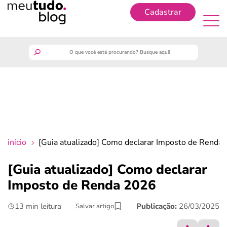
Cadastrar
Cadastrar
meutudo
guia do trabalhador
finanças
início
[Guia atualizado] Como declarar Imposto de Renda
benefícios
[Guia atualizado] Como declarar
Imposto de Renda 2026
crédito fácil
13 min leitura
Publicação:
26/03/2025
Salvar artigo
últimas notícias