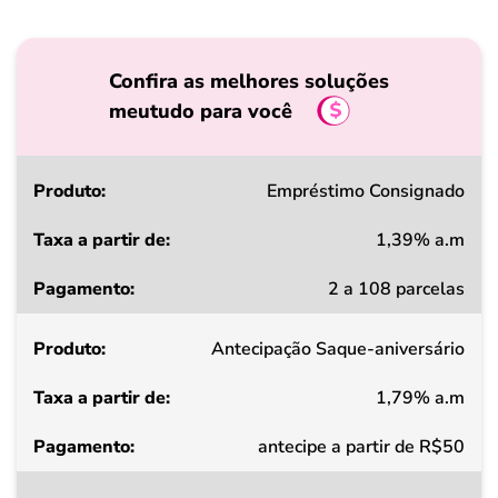
Confira as melhores soluções
meutudo para você
Produto
Empréstimo Consignado
1,39% a.m
Taxa
2 a 108 parcelas
a
partir
Antecipação Saque-aniversário
de
1,79% a.m
Pagamento
antecipe a partir de R$50