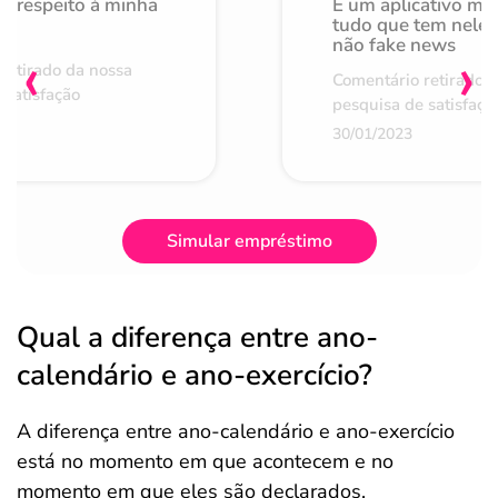
o respeito à minha
É um aplicativo mu
de
tudo que tem nele 
não fake news
‹
›
retirado da nossa
Comentário retirado 
 satisfação
pesquisa de satisfaçã
30/01/2023
Simular empréstimo
Qual a diferença entre ano-
calendário e ano-exercício?
A diferença entre ano-calendário e ano-exercício
está no momento em que acontecem e no
momento em que eles são declarados.