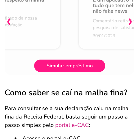
de
tudo que tem nele 
não fake news
‹
›
retirado da nossa
Comentário retirado 
 satisfação
pesquisa de satisfaçã
30/01/2023
Simular empréstimo
Como saber se caí na malha fina?
Para consultar se a sua declaração caiu na malha
fina da Receita Federal, basta seguir um passo a
passo simples pelo
portal e-CAC
:
Acesse o portal e-CAC