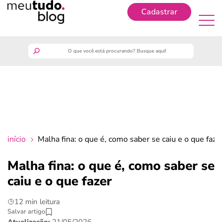
Cadastrar
Cadastrar
meutudo
guia do trabalhador
finanças
início
Malha fina: o que é, como saber se caiu e o que faze
benefícios
Malha fina: o que é, como saber se
caiu e o que fazer
crédito fácil
12 min leitura
últimas notícias
Salvar artigo