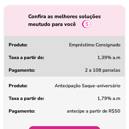
Confira as melhores soluções
meutudo para você
Produto
Empréstimo Consignado
1,39% a.m
Taxa
2 a 108 parcelas
a
partir
Antecipação Saque-aniversário
de
1,79% a.m
Pagamento
antecipe a partir de R$50