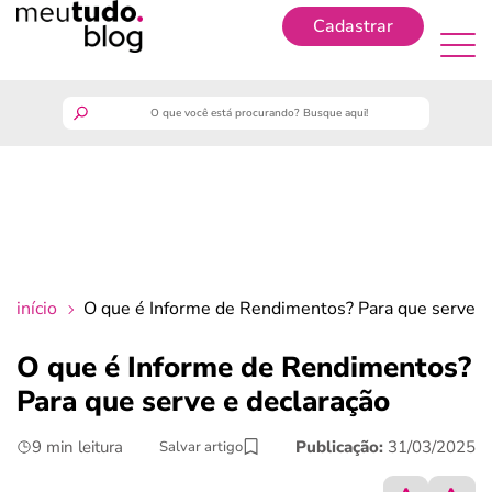
Cadastrar
Cadastrar
meutudo
guia do trabalhador
finanças
início
O que é Informe de Rendimentos? Para que serve e
benefícios
O que é Informe de Rendimentos?
Para que serve e declaração
crédito fácil
9 min leitura
Publicação:
31/03/2025
Salvar artigo
últimas notícias