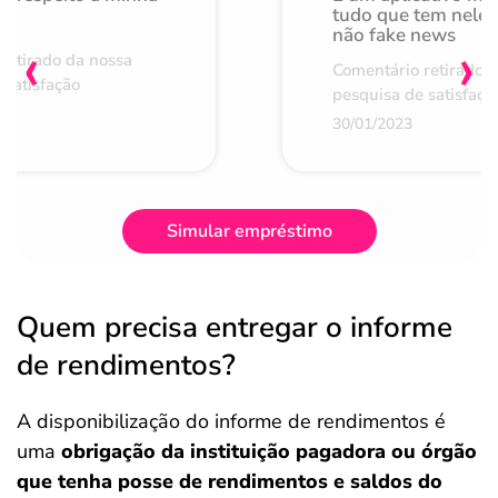
de
tudo que tem nele 
não fake news
‹
›
retirado da nossa
Comentário retirado 
 satisfação
pesquisa de satisfaçã
30/01/2023
Simular empréstimo
Quem precisa entregar o informe
de rendimentos?
A disponibilização do informe de rendimentos é
uma
obrigação da instituição pagadora ou órgão
que tenha posse de rendimentos e saldos do