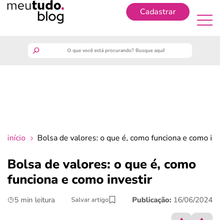
Cadastrar
Cadastrar
meutudo
guia do trabalhador
finanças
início
Bolsa de valores: o que é, como funciona e como inv
benefícios
Bolsa de valores: o que é, como
funciona e como investir
crédito fácil
5 min leitura
Publicação:
16/06/2024
Salvar artigo
últimas notícias