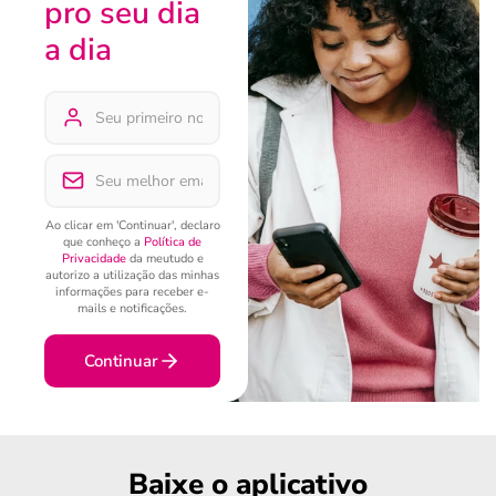
pro seu dia
a dia
Ao clicar em 'Continuar', declaro
que conheço a
Política de
Privacidade
da meutudo e
autorizo a utilização das minhas
informações para receber e-
mails e notificações.
Continuar
Baixe o aplicativo