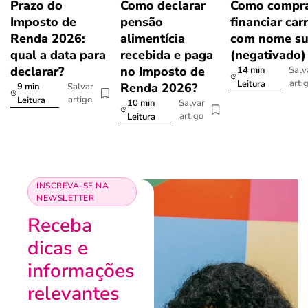
Prazo do
Como declarar
Como compra
Imposto de
pensão
financiar car
Renda 2026:
alimentícia
com nome su
qual a data para
recebida e paga
(negativado)
declarar?
no Imposto de
14 min
Salv
arti
Leitura
Renda 2026?
9 min
Salvar
artigo
Leitura
10 min
Salvar
artigo
Leitura
INSCREVA-SE NA
NEWSLETTER
Receba
dicas e
informações
relevantes