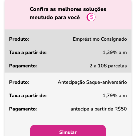
Confira as melhores soluções
meutudo para você
Produto
Empréstimo Consignado
1,39% a.m
Taxa
2 a 108 parcelas
a
partir
Antecipação Saque-aniversário
de
1,79% a.m
Pagamento
antecipe a partir de R$50
Simular