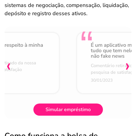
sistemas de negociação, compensação, liquidação,
depósito e registro desses ativos.
o respeito à minha
É um aplicativo mu
de
tudo que tem nele 
não fake news
‹
›
retirado da nossa
Comentário retirado 
 satisfação
pesquisa de satisfaçã
30/01/2023
Simular empréstimo
Como funciona a bolsa de