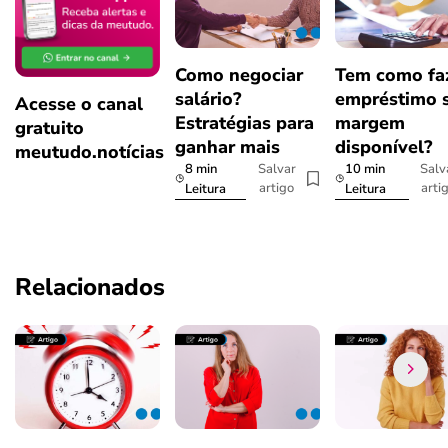
Como negociar
Tem como fa
salário?
empréstimo 
Acesse o canal
Estratégias para
margem
gratuito
ganhar mais
disponível?
meutudo.notícias
8 min
10 min
Salvar
Salv
artigo
arti
Leitura
Leitura
Relacionados