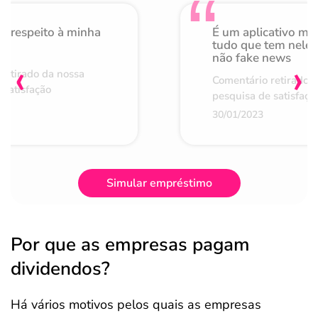
o respeito à minha
É um aplicativo mu
de
tudo que tem nele 
não fake news
‹
›
retirado da nossa
Comentário retirado 
 satisfação
pesquisa de satisfaçã
30/01/2023
Simular empréstimo
Por que as empresas pagam
dividendos?
Há vários motivos pelos quais as empresas