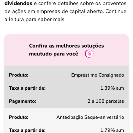
dividendos
e confere detalhes sobre os proventos
de ações em empresas de capital aberto. Continue
a leitura para saber mais.
Confira as melhores soluções
meutudo para você
Produto
Empréstimo Consignado
1,39% a.m
Taxa
2 a 108 parcelas
a
partir
Antecipação Saque-aniversário
de
1,79% a.m