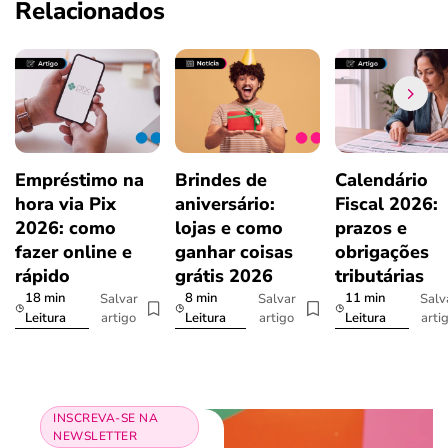
Relacionados
Empréstimo na
Brindes de
Calendário
hora via Pix
aniversário:
Fiscal 2026:
2026: como
lojas e como
prazos e
fazer online e
ganhar coisas
obrigações
rápido
grátis 2026
tributárias
18 min
8 min
11 min
Salvar
Salvar
Salv
artigo
artigo
arti
Leitura
Leitura
Leitura
INSCREVA-SE NA
NEWSLETTER