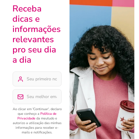
Receba
dicas e
informações
relevantes
pro seu dia
a dia
Ao clicar em 'Continuar', declaro
que conheço a
Política de
Privacidade
da meutudo e
autorizo a utilização das minhas
informações para receber e-
mails e notificações.