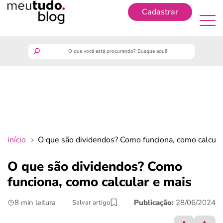
Cadastrar
Cadastrar
meutudo
guia do trabalhador
finanças
início
O que são dividendos? Como funciona, como calcula
benefícios
O que são dividendos? Como
funciona, como calcular e mais
crédito fácil
8 min leitura
Publicação:
28/06/2024
Salvar artigo
últimas notícias